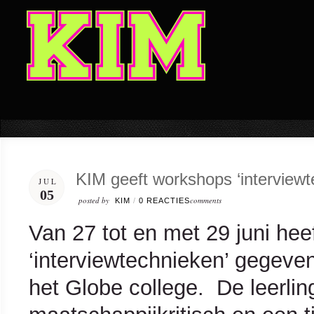
KIM geeft workshops ‘interviewt
JUL
05
posted by
comments
KIM
/
0 REACTIES
Van 27 tot en met 29 juni he
‘interviewtechnieken’ gegeve
het Globe college. De leerli