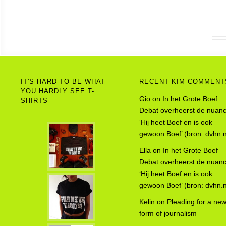
IT'S HARD TO BE WHAT
RECENT KIM COMMENT
YOU HARDLY SEE T-
Gio
on
In het Grote Boef
SHIRTS
Debat overheerst de nuanc
‘Hij heet Boef en is ook
gewoon Boef’ (bron: dvhn.n
Ella
on
In het Grote Boef
Debat overheerst de nuanc
‘Hij heet Boef en is ook
gewoon Boef’ (bron: dvhn.n
Kelin
on
Pleading for a ne
form of journalism