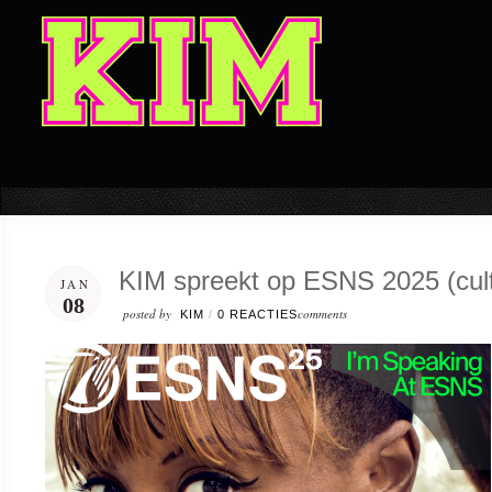
KIM spreekt op ESNS 2025 (cultu
JAN
08
posted by
comments
KIM
/
0 REACTIES