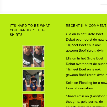
IT'S HARD TO BE WHAT
RECENT KIM COMMENT
YOU HARDLY SEE T-
Gio
on
In het Grote Boef
SHIRTS
Debat overheerst de nuanc
‘Hij heet Boef en is ook
gewoon Boef’ (bron: dvhn.n
Ella
on
In het Grote Boef
Debat overheerst de nuanc
‘Hij heet Boef en is ook
gewoon Boef’ (bron: dvhn.n
Kelin
on
Pleading for a ne
form of journalism
Shaad Amin
on
(Fast)food 
thoughts: geld porno, de