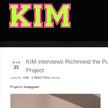
KIM interviews Richmond the Pun
MAR
25
Project
posted by
comments
KIM
/
0 REACTIES
Project’s
instagram
.
Video
Player