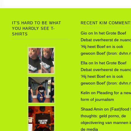
IT'S HARD TO BE WHAT
RECENT KIM COMMENT
YOU HARDLY SEE T-
Gio
on
In het Grote Boef
SHIRTS
Debat overheerst de nuanc
‘Hij heet Boef en is ook
gewoon Boef’ (bron: dvhn.n
Ella
on
In het Grote Boef
Debat overheerst de nuanc
‘Hij heet Boef en is ook
gewoon Boef’ (bron: dvhn.n
Kelin
on
Pleading for a ne
form of journalism
Shaad Amin
on
(Fast)food 
thoughts: geld porno, de
objectivering van mannen i
de media