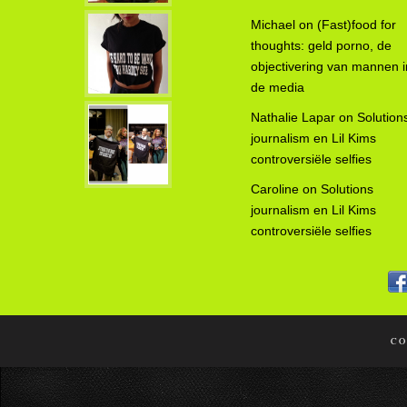
Michael
on
(Fast)food for
thoughts: geld porno, de
objectivering van mannen i
de media
Nathalie Lapar
on
Solution
journalism en Lil Kims
controversiële selfies
Caroline
on
Solutions
journalism en Lil Kims
controversiële selfies
CO