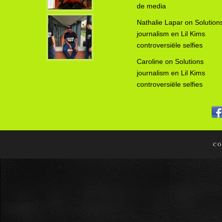
de media
Nathalie Lapar
on
Solution
journalism en Lil Kims
controversiële selfies
Caroline
on
Solutions
journalism en Lil Kims
controversiële selfies
CO