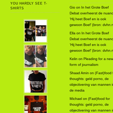
YOU HARDLY SEE T-
Gio
on
In het Grote Boef
SHIRTS
Debat overheerst de nuanc
‘Hij heet Boef en is ook
gewoon Boef’ (bron: dvhn.n
Ella
on
In het Grote Boef
Debat overheerst de nuanc
‘Hij heet Boef en is ook
gewoon Boef’ (bron: dvhn.n
Kelin
on
Pleading for a ne
form of journalism
Shaad Amin
on
(Fast)food 
thoughts: geld porno, de
objectivering van mannen i
de media
Michael
on
(Fast)food for
thoughts: geld porno, de
objectivering van mannen i