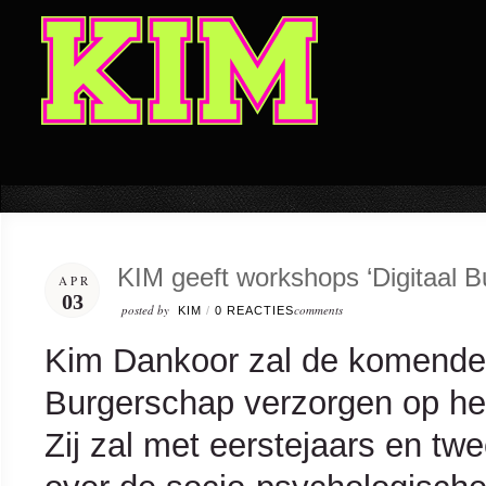
KIM geeft workshops ‘Digitaal B
APR
03
posted by
comments
KIM
/
0 REACTIES
Kim Dankoor zal de komende 
Burgerschap verzorgen op he
Zij zal met eerstejaars en tw