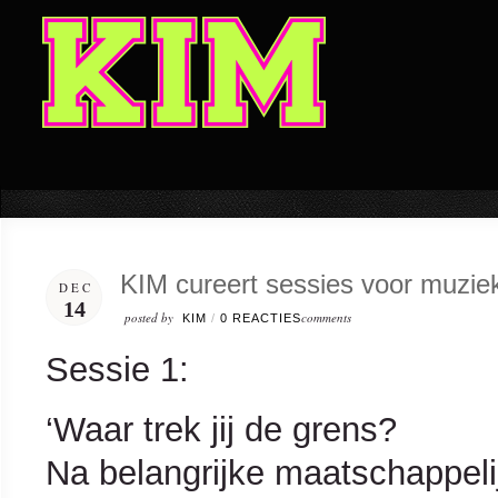
KIM cureert sessies voor muzie
DEC
14
posted by
comments
KIM
/
0 REACTIES
Sessie 1:
‘Waar trek jij de grens?
Na belangrijke maatschappel