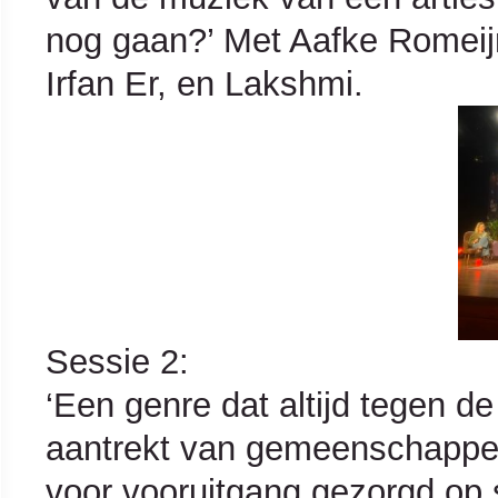
nog gaan?’ Met Aafke Romei
Irfan Er, en Lakshmi.
Sessie 2:
‘Een genre dat altijd tegen d
aantrekt van gemeenschappeli
voor vooruitgang gezorgd op s