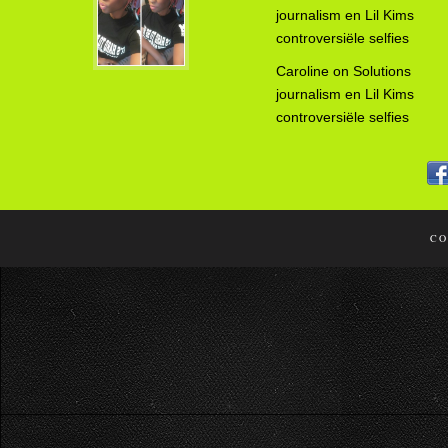
journalism en Lil Kims
controversiële selfies
Caroline
on
Solutions
journalism en Lil Kims
controversiële selfies
CO