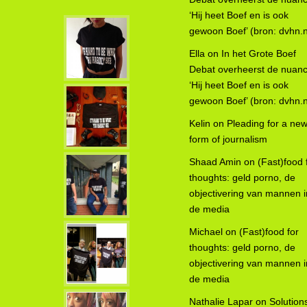
‘Hij heet Boef en is ook
gewoon Boef’ (bron: dvhn.n
Ella
on
In het Grote Boef
Debat overheerst de nuanc
‘Hij heet Boef en is ook
gewoon Boef’ (bron: dvhn.n
Kelin
on
Pleading for a ne
form of journalism
Shaad Amin
on
(Fast)food 
thoughts: geld porno, de
objectivering van mannen i
de media
Michael
on
(Fast)food for
thoughts: geld porno, de
objectivering van mannen i
de media
Nathalie Lapar
on
Solution