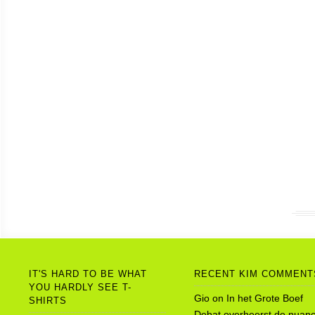
IT'S HARD TO BE WHAT
RECENT KIM COMMENT
YOU HARDLY SEE T-
Gio
on
In het Grote Boef
SHIRTS
Debat overheerst de nuanc