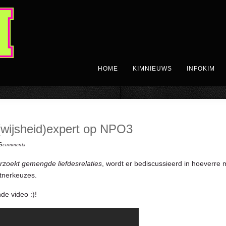
HOME
KIMNIEUWS
INFOKIM
(wijsheid)expert op NPO3
comments
S
erzoekt gemengde liefdesrelaties
, wordt er bediscussieerd in hoeverre
tnerkeuzes.
de video :)!