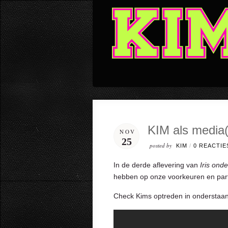
KIM als media
NOV
25
posted by
KIM
/
0 REACTIE
In de derde aflevering van
Iris ond
hebben op onze voorkeuren en par
Check Kims optreden in onderstaan