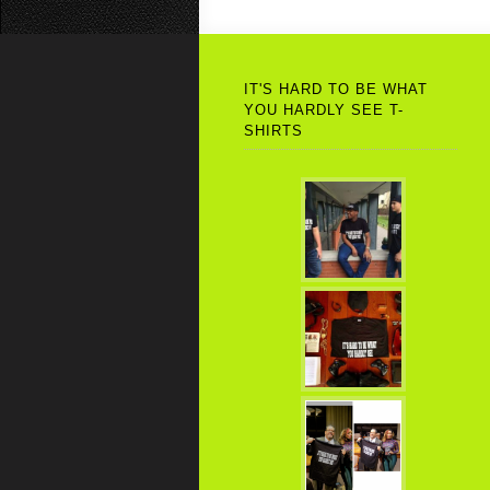
IT'S HARD TO BE WHAT
YOU HARDLY SEE T-
SHIRTS