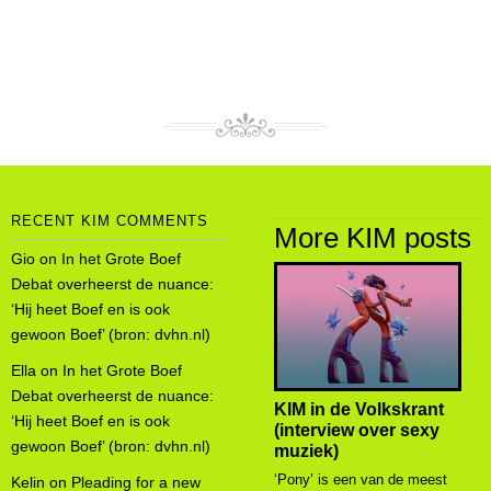
RECENT KIM COMMENTS
More KIM posts
Gio
on
In het Grote Boef
Debat overheerst de nuance:
‘Hij heet Boef en is ook
gewoon Boef’ (bron: dvhn.nl)
Ella
on
In het Grote Boef
Debat overheerst de nuance:
KIM in de Volkskrant
‘Hij heet Boef en is ook
(interview over sexy
gewoon Boef’ (bron: dvhn.nl)
muziek)
‘Pony’ is een van de meest
Kelin
on
Pleading for a new