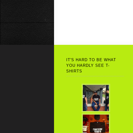
IT'S HARD TO BE WHAT
YOU HARDLY SEE T-
SHIRTS