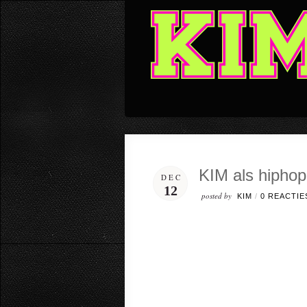
KIM als hiphop 
DEC
12
posted by
KIM
/
0 REACTIE