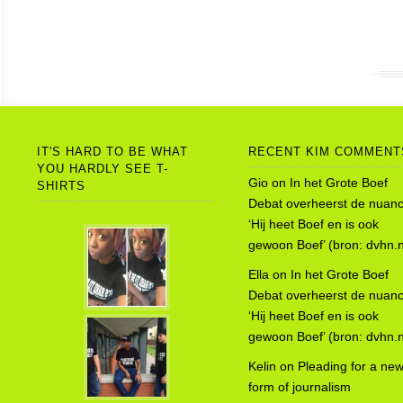
IT'S HARD TO BE WHAT
RECENT KIM COMMENT
YOU HARDLY SEE T-
Gio
on
In het Grote Boef
SHIRTS
Debat overheerst de nuanc
‘Hij heet Boef en is ook
gewoon Boef’ (bron: dvhn.n
Ella
on
In het Grote Boef
Debat overheerst de nuanc
‘Hij heet Boef en is ook
gewoon Boef’ (bron: dvhn.n
Kelin
on
Pleading for a ne
form of journalism