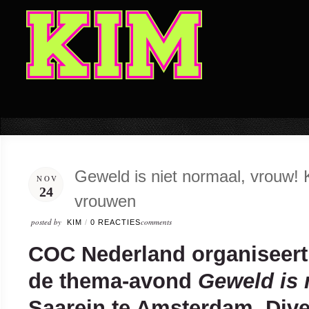
Geweld is niet normaal, vrouw!
NOV
24
vrouwen
posted by
comments
KIM
/
0 REACTIES
COC Nederland organiseert
de thema-avond
Geweld is 
Saarein te Amsterdam. Div