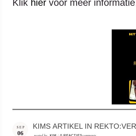
Klik
hier
voor meer informatie
KIMS ARTIKEL IN REKTO:VE
SEP
06
posted by
comments
KIM
/
0 REACTIES