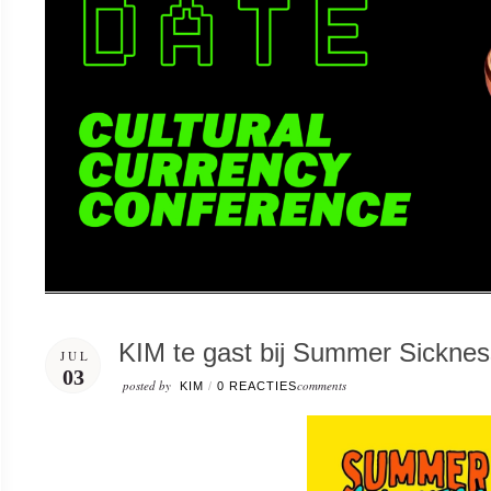
KIM te gast bij Summer Sicknes
JUL
03
posted by
comments
KIM
/
0 REACTIES