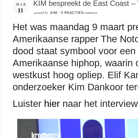
KIM bespreekt de East Coast –
MAR
11
posted by
comments
KIM
/
0 REACTIES
Het was maandag 9 maart pre
Amerikaanse rapper The Notor
dood staat symbool voor een 
Amerikaanse hiphop, waarin de
westkust hoog opliep. Elif K
onderzoeker Kim Dankoor terug
Luister
hier
naar het interview