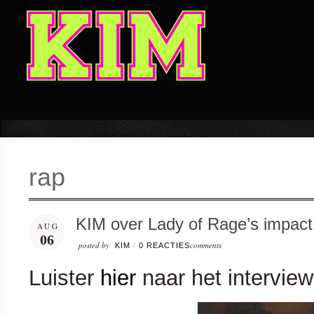
rap
KIM over Lady of Rage’s impac
AUG
06
posted by
comments
KIM
/
0 REACTIES
Luister
hier
naar het intervie