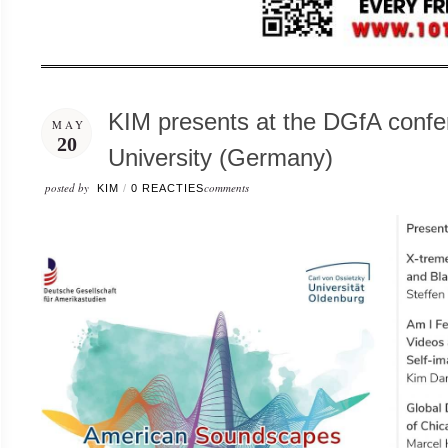
KIM presents at the DGfA confe
MAY
20
University (Germany)
posted by
comments
KIM
/
0 REACTIES