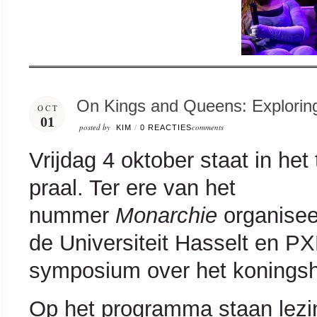
On Kings and Queens: Explorin
OCT
01
posted by
comments
KIM
/
0 REACTIES
Vrijdag 4 oktober staat in he
praal. Ter ere van het
nummer
Monarchie
organisee
de Universiteit Hasselt en P
symposium over het koningsh
Op het programma staan lezin