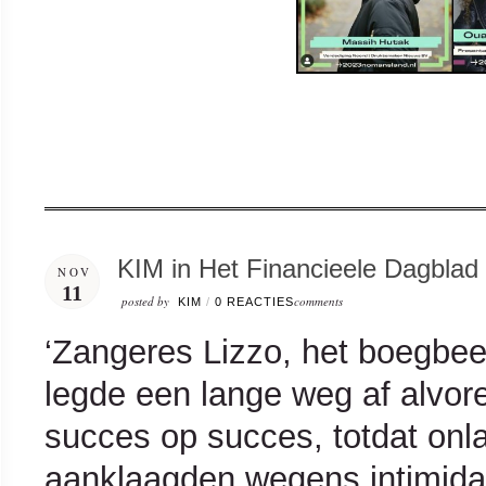
KIM in Het Financieele Dagblad 
NOV
11
posted by
comments
KIM
/
0 REACTIES
‘Zangeres Lizzo, het boegbeel
legde een lange weg af alvor
succes op succes, totdat onl
aanklaagden wegens intimidat