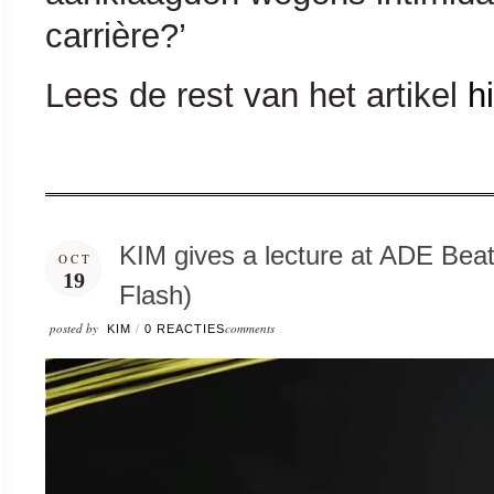
carrière?’
Lees de rest van het artikel
h
KIM gives a lecture at ADE Bea
OCT
19
Flash)
posted by
comments
KIM
/
0 REACTIES
Video
Player