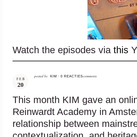
Watch the episodes via
this
Y
posted by
comments
KIM
/
0 REACTIES
FEB
20
This month KIM gave an online
Reinwardt Academy in Amster
relationship between mainst
contextualization, and heritag