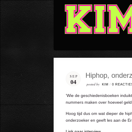
Hiphop, onderz
SEP
04
posted by
KIM
/
0 REACTIE
‘Wie de geschiedenisboeken induikt
nummers maken over hoeveel geld 
Hoog tijd dus om wat dieper de hip
onderzoeker en geeft les aan de Era
Link naar interview