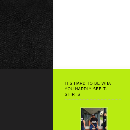
IT'S HARD TO BE WHAT
YOU HARDLY SEE T-
SHIRTS