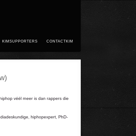
KIMSUPPORTERS
CONTACTKIM
ew)
hiphop véél meer is dan rappers die
mediadeskundige, hiphopexpert, PhD-