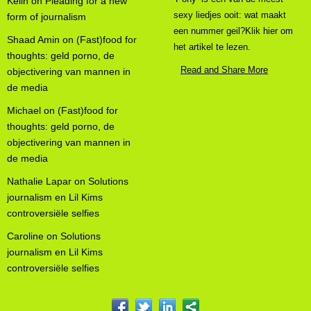
Kelin
on
Pleading for a new
sexy liedjes ooit: wat maakt
form of journalism
een nummer geil?Klik hier om
Shaad Amin
on
(Fast)food for
het artikel te lezen.
thoughts: geld porno, de
Read and Share More
objectivering van mannen in
de media
Michael
on
(Fast)food for
thoughts: geld porno, de
objectivering van mannen in
de media
Nathalie Lapar
on
Solutions
journalism en Lil Kims
controversiële selfies
Caroline
on
Solutions
journalism en Lil Kims
controversiële selfies