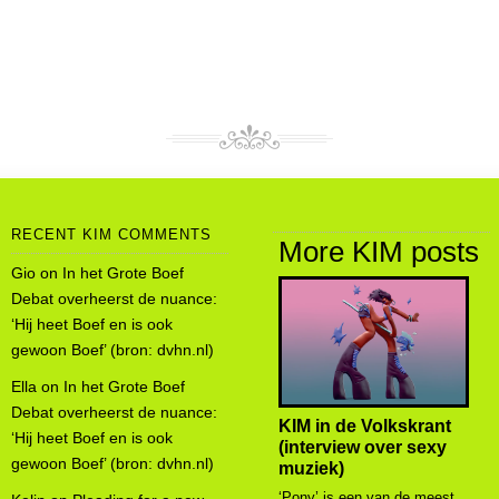
RECENT KIM COMMENTS
More KIM posts
Gio
on
In het Grote Boef
Debat overheerst de nuance:
‘Hij heet Boef en is ook
gewoon Boef’ (bron: dvhn.nl)
Ella
on
In het Grote Boef
Debat overheerst de nuance:
KIM in de Volkskrant
‘Hij heet Boef en is ook
(interview over sexy
gewoon Boef’ (bron: dvhn.nl)
muziek)
‘Pony’ is een van de meest