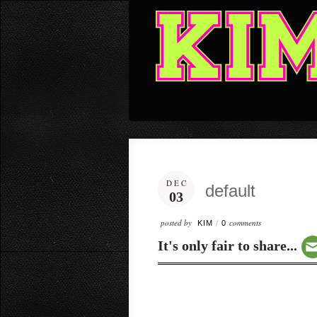
DEC
default
03
posted by
comments
KIM
/
0
It's only fair to share...