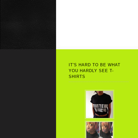
IT'S HARD TO BE WHAT
YOU HARDLY SEE T-
SHIRTS