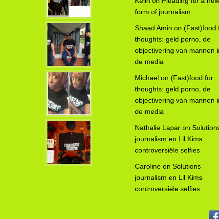
Kelin
on
Pleading for a ne
form of journalism
Shaad Amin
on
(Fast)food 
thoughts: geld porno, de
objectivering van mannen i
de media
Michael
on
(Fast)food for
thoughts: geld porno, de
objectivering van mannen i
de media
Nathalie Lapar
on
Solution
journalism en Lil Kims
controversiële selfies
Caroline
on
Solutions
journalism en Lil Kims
controversiële selfies