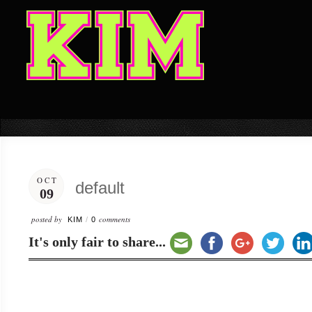
OCT
default
09
posted by
comments
KIM
/
0
It's only fair to share...