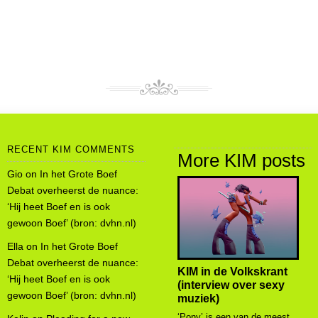
RECENT KIM COMMENTS
More KIM posts
Gio
on
In het Grote Boef
Debat overheerst de nuance:
‘Hij heet Boef en is ook
gewoon Boef’ (bron: dvhn.nl)
Ella
on
In het Grote Boef
Debat overheerst de nuance:
KIM in de Volkskrant
‘Hij heet Boef en is ook
(interview over sexy
gewoon Boef’ (bron: dvhn.nl)
muziek)
‘Pony’ is een van de meest