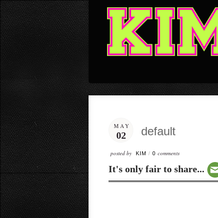
MAY
default
02
posted by
comments
KIM
/
0
It's only fair to share...