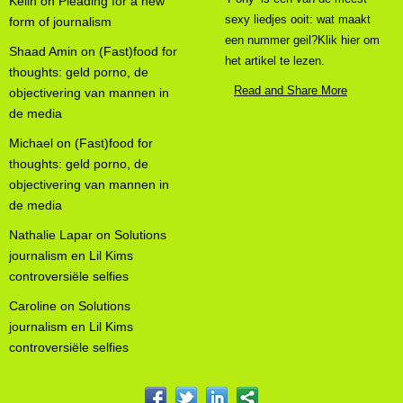
Kelin
on
Pleading for a new
sexy liedjes ooit: wat maakt
form of journalism
een nummer geil?Klik hier om
Shaad Amin
on
(Fast)food for
het artikel te lezen.
thoughts: geld porno, de
Read and Share More
objectivering van mannen in
de media
Michael
on
(Fast)food for
thoughts: geld porno, de
objectivering van mannen in
de media
Nathalie Lapar
on
Solutions
journalism en Lil Kims
controversiële selfies
Caroline
on
Solutions
journalism en Lil Kims
controversiële selfies