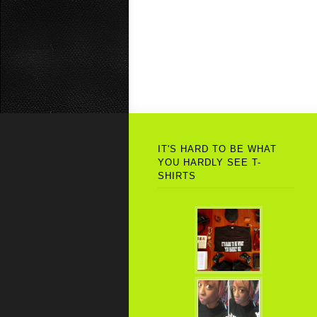
IT'S HARD TO BE WHAT
YOU HARDLY SEE T-
SHIRTS