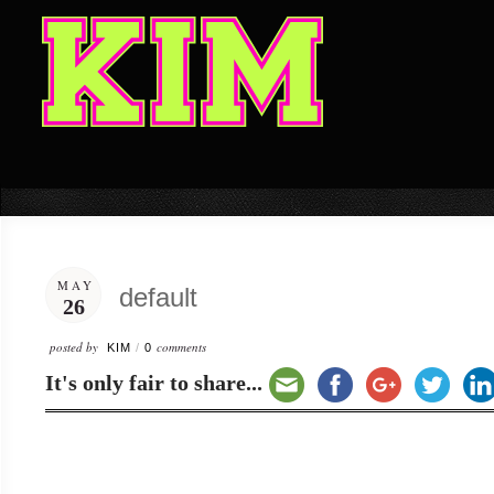
MAY
default
26
posted by
comments
KIM
/
0
It's only fair to share...