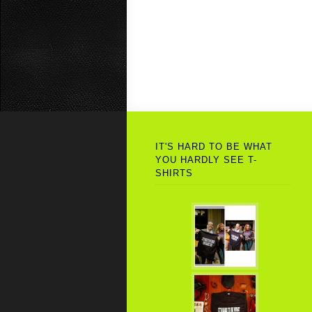
IT'S HARD TO BE WHAT
YOU HARDLY SEE T-
SHIRTS