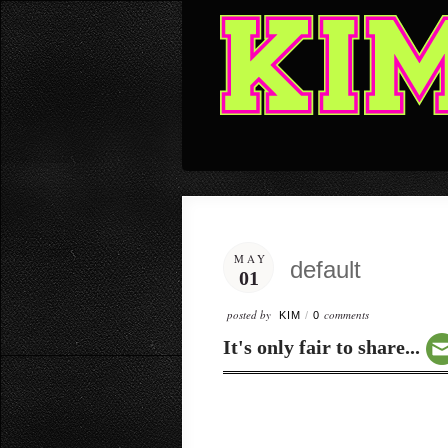
MAY
default
01
posted by
comments
KIM
/
0
It's only fair to share...