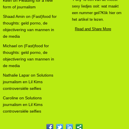
Kelin
on
Pleading for a new
sexy liedjes ooit: wat maakt
form of journalism
een nummer geil?Klik hier om
Shaad Amin
on
(Fast)food for
het artikel te lezen.
thoughts: geld porno, de
Read and Share More
objectivering van mannen in
de media
Michael
on
(Fast)food for
thoughts: geld porno, de
objectivering van mannen in
de media
Nathalie Lapar
on
Solutions
journalism en Lil Kims
controversiële selfies
Caroline
on
Solutions
journalism en Lil Kims
controversiële selfies