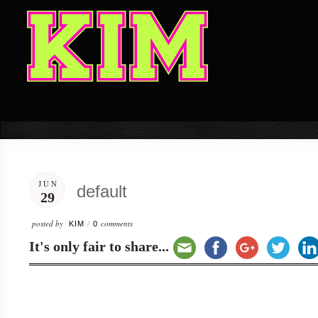
JUN
default
29
posted by
comments
KIM
/
0
It's only fair to share...