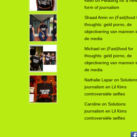
Kelin
on
Pleading for a ne
form of journalism
Shaad Amin
on
(Fast)food 
thoughts: geld porno, de
objectivering van mannen i
de media
Michael
on
(Fast)food for
thoughts: geld porno, de
objectivering van mannen i
de media
Nathalie Lapar
on
Solution
journalism en Lil Kims
controversiële selfies
Caroline
on
Solutions
journalism en Lil Kims
controversiële selfies