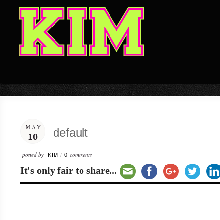
MAY
default
10
posted by
comments
KIM
/
0
It's only fair to share...