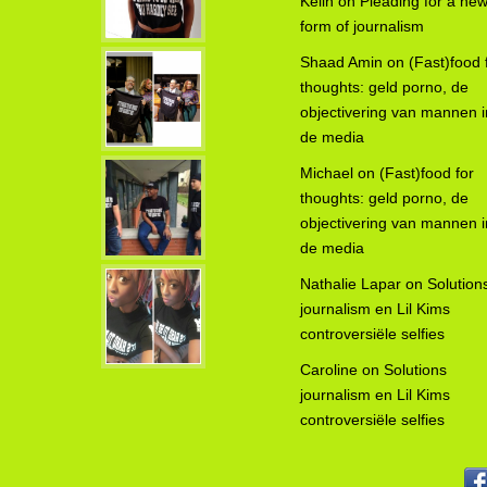
Kelin
on
Pleading for a ne
form of journalism
Shaad Amin
on
(Fast)food 
thoughts: geld porno, de
objectivering van mannen i
de media
Michael
on
(Fast)food for
thoughts: geld porno, de
objectivering van mannen i
de media
Nathalie Lapar
on
Solution
journalism en Lil Kims
controversiële selfies
Caroline
on
Solutions
journalism en Lil Kims
controversiële selfies