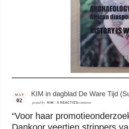
KIM in dagblad De Ware Tijd (S
MAY
02
posted by
comments
KIM
/
0 REACTIES
“Voor haar promotieonderzoek
Dankoor veertien strippers van