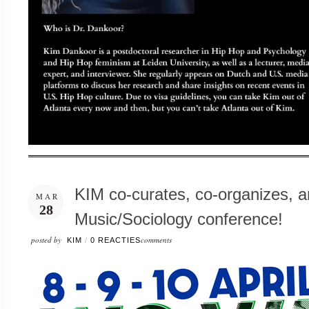
KIM co-curates, co-organizes, 
MAR
28
Music/Sociology conference!
posted by
comments
KIM
/
0 REACTIES