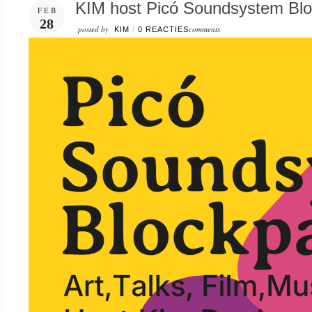
KIM host Picó Soundsystem Blo
FEB
28
posted by
comments
KIM
/
0 REACTIES