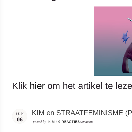
Klik
hier
om het artikel te lez
KIM en STRAATFEMINISME (Poetr
JUN
06
posted by
comments
KIM
/
0 REACTIES