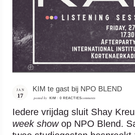
KIM te gast bij NPO BLEND
JAN
17
posted by
comments
KIM
/
0 REACTIES
Iedere vrijdag sluit Shay Kr
week show
op NPO Blend. Sa