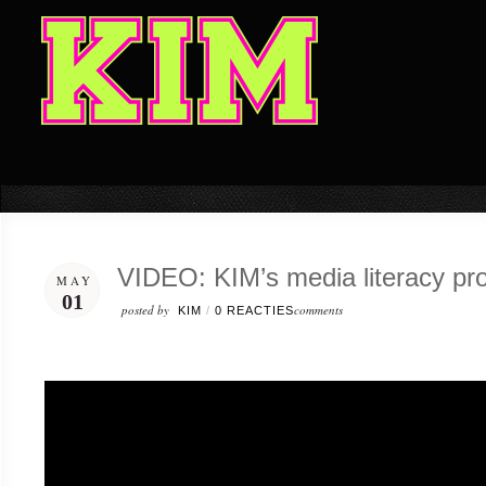
VIDEO: KIM’s media literacy prog
MAY
01
posted by
comments
KIM
/
0 REACTIES