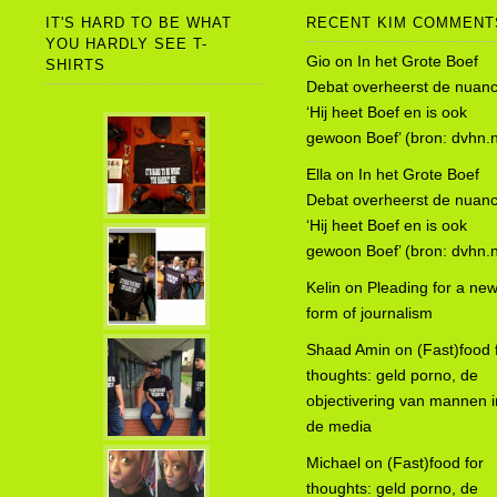
IT'S HARD TO BE WHAT
RECENT KIM COMMENT
YOU HARDLY SEE T-
Gio
on
In het Grote Boef
SHIRTS
Debat overheerst de nuanc
‘Hij heet Boef en is ook
gewoon Boef’ (bron: dvhn.n
Ella
on
In het Grote Boef
Debat overheerst de nuanc
‘Hij heet Boef en is ook
gewoon Boef’ (bron: dvhn.n
Kelin
on
Pleading for a ne
form of journalism
Shaad Amin
on
(Fast)food 
thoughts: geld porno, de
objectivering van mannen i
de media
Michael
on
(Fast)food for
thoughts: geld porno, de