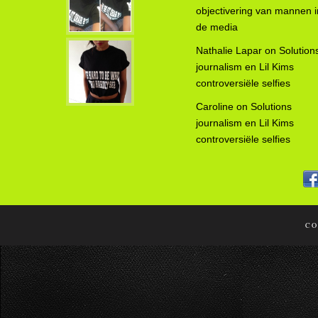
objectivering van mannen i
de media
Nathalie Lapar
on
Solution
journalism en Lil Kims
controversiële selfies
Caroline
on
Solutions
journalism en Lil Kims
controversiële selfies
CO