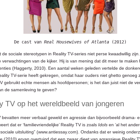
De cast van 
Real Housewives of Atlanta
 (2012)
 de sociale stereotypen in Reality TV-series niet perse kwaadwillig zi
 verwachtingen van de kijker. Hij is van mening dat dit meer te make
tenties (Haggerty, 2010). Een aantal weken geleden vertelde de donker
Reality TV-serie heeft gekregen, omdat haar ouders niet ghetto genoeg z
 gebruikt echte mensen als hoofdpersonen; is het dan juist niet de v
 van de samenleving te geven?
ty TV op het wereldbeeld van jongeren
bevatten meer verbaal geweld en agressie dan bijvoorbeeld drama- 
eert dat er ‘familievriendelijke’ Reality TV is zoals
Idols
en ‘al het ander
 sociale uitsluiting” (www.antiessay.com). Ondanks dat er weinig onder
e (2010) ervan overtuigd dat een zwaar dieet van agressieve Reality TV-