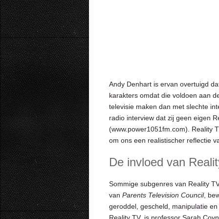
Andy Denhart is ervan overtuigd dat
karakters omdat die voldoen aan de
televisie maken dan met slechte in
radio interview dat zij geen eigen 
(www.power1051fm.com). Reality TV
om ons een realistischer reflectie
De invloed van Reali
Sommige subgenres van Reality TV 
van
Parents Television Council
, bew
geroddel, gescheld, manipulatie en
Reality TV, is professor Sarah Coyn