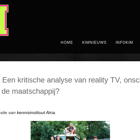
HOME
KIMNIEUWS
INFOKIM
: Een kritische analyse van reality TV, ons
r de maatschappij?
bsite van
kennisinstituut Atria
.