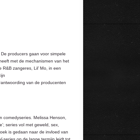
jn. De producers gaan voor simpele
n heeft met de mechanismen van het
e R&B zangeres, Lil’ Mo, in een
ijn
erantwoording van de producenten
en comedyseries. Melissa Henson,
e’; series vol met geweld, sex,
zoek is gedaan naar de invloed van
series op de lange termijn leidt tot