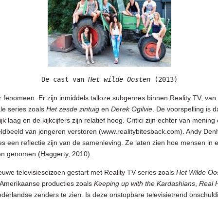
De cast van 
Het wilde Oosten
 (2013)
r fenomeen. Er zijn inmiddels talloze subgenres binnen Reality TV, van
le series zoals
Het zesde zintuig
en
Derek Ogilvie
. De voorspelling is d
ijk laag en de kijkcijfers zijn relatief hoog. Critici zijn echter van meni
ldbeeld van jongeren verstoren (www.realitybitesback.com). Andy Denh
ries een reflectie zijn van de samenleving. Ze laten zien hoe mensen in
den genomen (Haggerty, 2010).
euwe televisieseizoen gestart met Reality TV-series zoals
Het Wilde Oo
 Amerikaanse producties zoals
Keeping up with the Kardashians
,
Real 
derlandse zenders te zien. Is deze onstopbare televisietrend onschuld