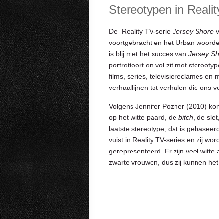
Stereotypen in Realit
De Reality TV-serie
Jersey Shore
v
voortgebracht en het Urban woorden
is blij met het succes van
Jersey Sh
portretteert en vol zit met stereoty
films, series, televisiereclames e
verhaallijnen tot verhalen die ons ve
Volgens Jennifer Pozner (2010) kome
op het witte paard, de
bitch
, de sle
laatste stereotype, dat is gebaseer
vuist in Reality TV-series en zij w
gerepresenteerd. Er zijn veel witte 
zwarte vrouwen, dus zij kunnen het