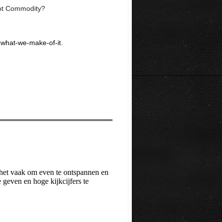
Hot Commodity?
-what-we-make-of-it
.