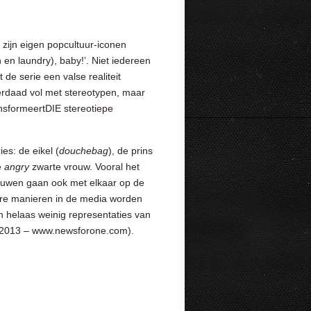
 zijn eigen popcultuur-iconen
en laundry), baby!’. Niet iedereen
 de serie een valse realiteit
erdaad vol met stereotypen, maar
ansformeertDIE stereotiepe
es: de eikel (
douchebag
), de prins
e
angry
zwarte vrouw. Vooral het
vrouwen gaan ook met elkaar op de
dere manieren in de media worden
ijn helaas weinig representaties van
y, 2013 – www.newsforone.com).