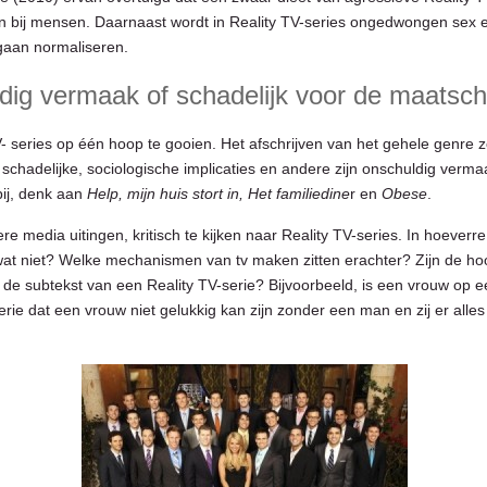
n bij mensen. Daarnaast wordt in Reality TV-series ongedwongen sex e
gaan normaliseren.
ldig vermaak of schadelijk voor de maatsch
- series op één hoop te gooien. Het afschrijven van het gehele genre zo
hadelijke, sociologische implicaties en andere zijn onschuldig vermaak.
ij, denk aan
Help, mijn huis stort in, Het familiedine
r en
Obese
.
ere media uitingen, kritisch te kijken naar Reality TV-series. In hoeverre
at niet? Welke mechanismen van tv maken zitten erachter? Zijn de ho
s de subtekst van een Reality TV-serie? Bijvoorbeeld, is een vrouw op 
erie dat een vrouw niet gelukkig kan zijn zonder een man en zij er alles