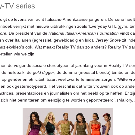
y-TV series
olgt de levens van acht Italiaans-Amerikaanse jongeren. De serie heeft
boek verrijkt met nieuwe uitdrukkingen zoals ‘Everyday GTL (gym, tan 
ore.
De president van de
National Italian American Foundation
vindt dat
pen over Italianen (agressief, gewelddadig en luid).
Jersey Shore
zit ind
n muziekvideo’s ook. Wat maakt Reality TV dan zo anders? Reality TV tr
rtellen wie we zijn.
n de volgende sociale stereotypen al jarenlang voor in Reality TV-seri
t, de huilebalk, de
gold digger
, de domme (meestal blonde) bimbo en d
d op gender en etniciteit, baart veel zwarte feministen zorgen. ‘Witte 
orden ook gestereotypeerd. Het verschil is dat witte vrouwen ook op an
actrices, presentatrices en journalisten om het beeld op te heffen. Er z
 zich niet permitteren om eenzijdig te worden geportretteerd’. (Mallor