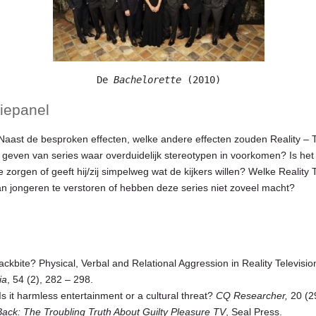
De 
Bachelorette 
(2010)
iepanel
? Naast de besproken effecten, welke andere effecten zouden Reality –
geven van series waar overduidelijk stereotypen in voorkomen? Is het
 zorgen of geeft hij/zij simpelweg wat de kijkers willen? Welke Reality 
n jongeren te verstoren of hebben deze series niet zoveel macht?
ackbite? Physical, Verbal and Relational Aggression in Reality Televis
ia
, 54 (2), 282 – 298.
s it harmless entertainment or a cultural threat?
CQ Researcher,
20 (2
 Back: The Troubling Truth About Guilty Pleasure TV
, Seal Press.