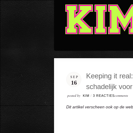
Keeping it real
SEP
16
schadelijk voo
posted by
comments
KIM
/
3 REACTIES
Dit artikel verscheen ook op de we