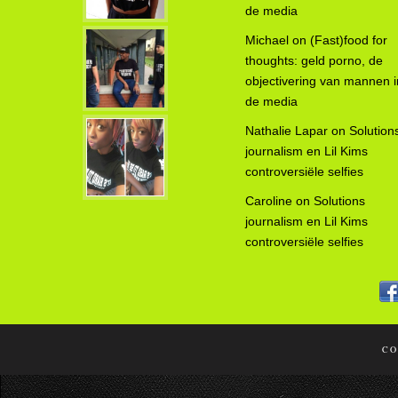
de media
Michael
on
(Fast)food for
thoughts: geld porno, de
objectivering van mannen i
de media
Nathalie Lapar
on
Solution
journalism en Lil Kims
controversiële selfies
Caroline
on
Solutions
journalism en Lil Kims
controversiële selfies
CO