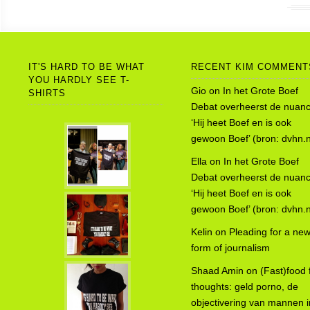
IT'S HARD TO BE WHAT
RECENT KIM COMMENT
YOU HARDLY SEE T-
Gio
on
In het Grote Boef
SHIRTS
Debat overheerst de nuanc
‘Hij heet Boef en is ook
gewoon Boef’ (bron: dvhn.n
Ella
on
In het Grote Boef
Debat overheerst de nuanc
‘Hij heet Boef en is ook
gewoon Boef’ (bron: dvhn.n
Kelin
on
Pleading for a ne
form of journalism
Shaad Amin
on
(Fast)food 
thoughts: geld porno, de
objectivering van mannen i