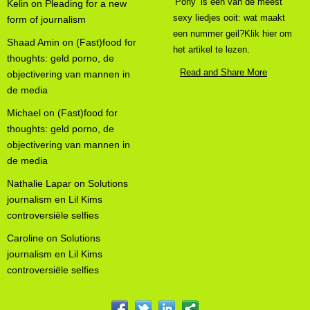
‘Pony’ is een van de meest
Kelin
on
Pleading for a new
sexy liedjes ooit: wat maakt
form of journalism
een nummer geil?Klik hier om
Shaad Amin
on
(Fast)food for
het artikel te lezen.
thoughts: geld porno, de
Read and Share More
objectivering van mannen in
de media
Michael
on
(Fast)food for
thoughts: geld porno, de
objectivering van mannen in
de media
Nathalie Lapar
on
Solutions
journalism en Lil Kims
controversiële selfies
Caroline
on
Solutions
journalism en Lil Kims
controversiële selfies