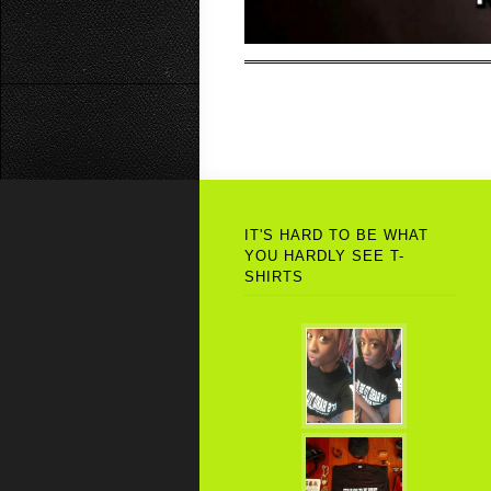
IT'S HARD TO BE WHAT
YOU HARDLY SEE T-
SHIRTS