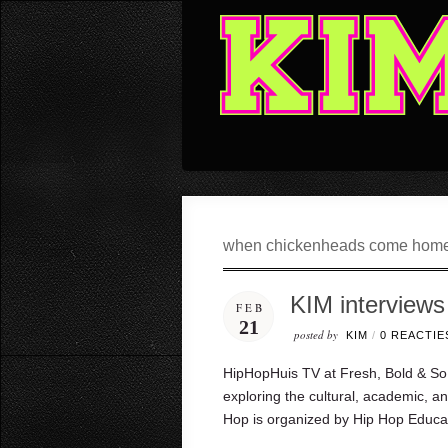
when chickenheads come home 
KIM interview
FEB
21
posted by
KIM
/
0 REACTIE
HipHopHuis TV at Fresh, Bold & So
exploring the cultural, academic, a
Hop is organized by Hip Hop Educa