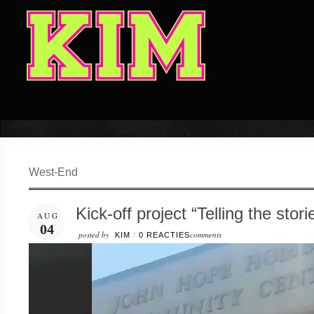
West-End
Kick-off project “Telling the sto
AUG
04
posted by
comments
KIM
/
0 REACTIES
Video
Player