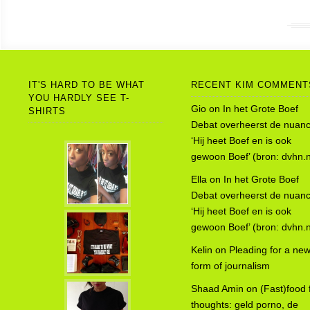
IT'S HARD TO BE WHAT
RECENT KIM COMMENT
YOU HARDLY SEE T-
Gio
on
In het Grote Boef
SHIRTS
Debat overheerst de nuanc
‘Hij heet Boef en is ook
gewoon Boef’ (bron: dvhn.n
Ella
on
In het Grote Boef
Debat overheerst de nuanc
‘Hij heet Boef en is ook
gewoon Boef’ (bron: dvhn.n
Kelin
on
Pleading for a ne
form of journalism
Shaad Amin
on
(Fast)food 
thoughts: geld porno, de