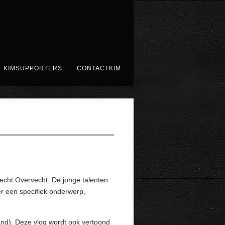
KIMSUPPORTERS
CONTACTKIM
echt Overvecht. De jonge talenten
r een specifiek onderwerp,
and). Deze vlog wordt ook vertoond