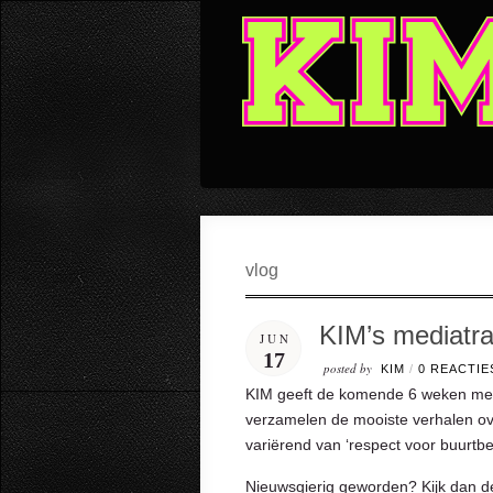
vlog
KIM’s mediatra
JUN
17
posted by
KIM
/
0 REACTIE
KIM geeft de komende 6 weken medi
verzamelen de mooiste verhalen ov
variërend van ‘respect voor buurtbew
Nieuwsgierig geworden? Kijk dan de