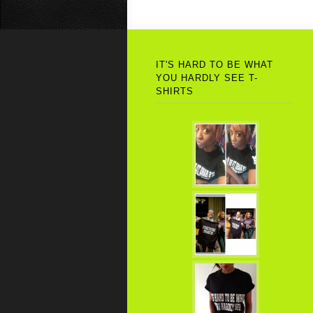
IT'S HARD TO BE WHAT
YOU HARDLY SEE T-
SHIRTS