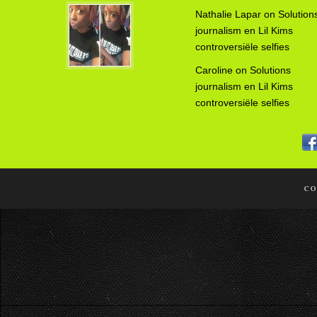
Nathalie Lapar
on
Solution
journalism en Lil Kims
controversiële selfies
Caroline
on
Solutions
journalism en Lil Kims
controversiële selfies
CO