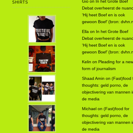
Gio
on
In het Grote Boef
SHIRTS
Debat overheerst de nuanc
‘Hij heet Boef en is ook
gewoon Boef’ (bron: dvhn.n
Ella
on
In het Grote Boef
Debat overheerst de nuanc
‘Hij heet Boef en is ook
gewoon Boef’ (bron: dvhn.n
Kelin
on
Pleading for a ne
form of journalism
Shaad Amin
on
(Fast)food 
thoughts: geld porno, de
objectivering van mannen i
de media
Michael
on
(Fast)food for
thoughts: geld porno, de
objectivering van mannen i
de media