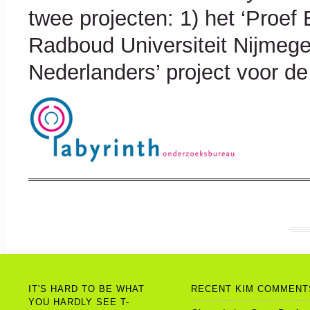
twee projecten: 1) het ‘Proef
Radboud Universiteit Nijmege
Nederlanders’ project voor de
IT'S HARD TO BE WHAT
RECENT KIM COMMENT
YOU HARDLY SEE T-