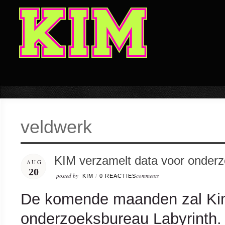
veldwerk
KIM verzamelt data voor onderz
AUG
20
posted by
comments
KIM
/
0 REACTIES
De komende maanden zal Kim
onderzoeksbureau Labyrinth.