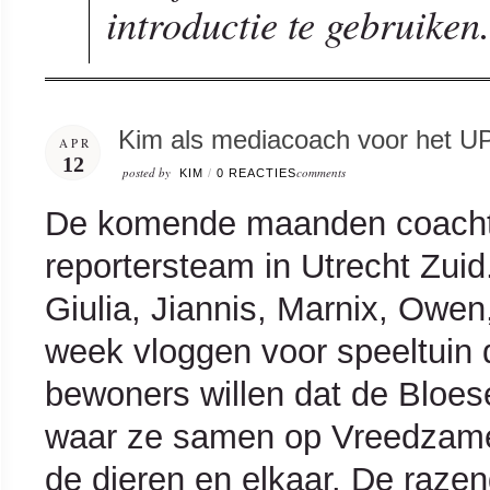
introductie te gebruike
Kim als mediacoach voor het UP 
APR
12
posted by
comments
KIM
/
0 REACTIES
De komende maanden coacht
reportersteam in Utrecht Zui
Giulia, Jiannis, Marnix, Owen,
week vloggen voor speeltuin
bewoners willen dat de Bloes
waar ze samen op Vreedzame 
de dieren en elkaar. De razen