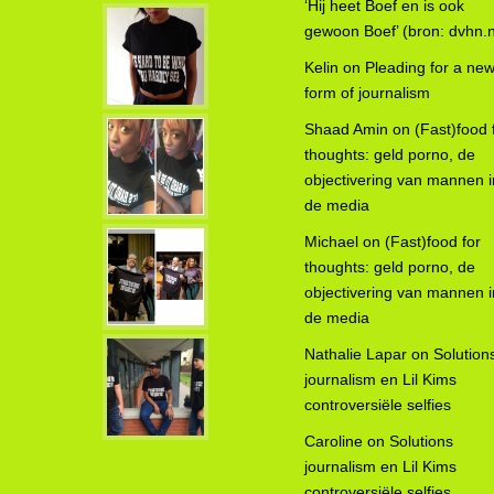
‘Hij heet Boef en is ook
gewoon Boef’ (bron: dvhn.n
Kelin
on
Pleading for a ne
form of journalism
Shaad Amin
on
(Fast)food 
thoughts: geld porno, de
objectivering van mannen i
de media
Michael
on
(Fast)food for
thoughts: geld porno, de
objectivering van mannen i
de media
Nathalie Lapar
on
Solution
journalism en Lil Kims
controversiële selfies
Caroline
on
Solutions
journalism en Lil Kims
controversiële selfies