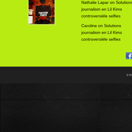
Nathalie Lapar
on
Solution
journalism en Lil Kims
controversiële selfies
Caroline
on
Solutions
journalism en Lil Kims
controversiële selfies
CO