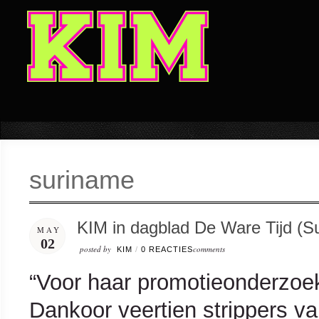
suriname
KIM in dagblad De Ware Tijd (S
MAY
02
posted by
comments
KIM
/
0 REACTIES
“Voor haar promotieonderzoek
Dankoor veertien strippers van