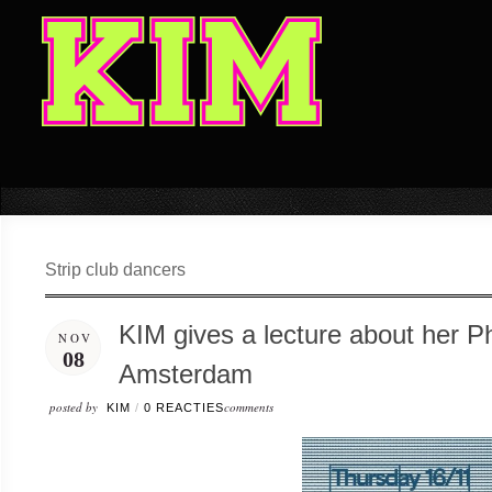
Strip club dancers
KIM gives a lecture about her Ph
NOV
08
Amsterdam
posted by
comments
KIM
/
0 REACTIES