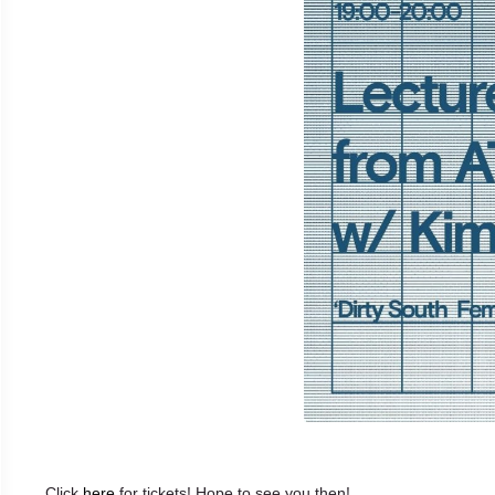
Click
here
for tickets! Hope to see you then!