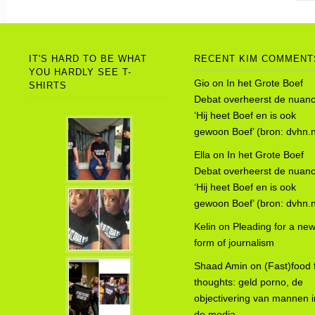
IT'S HARD TO BE WHAT
RECENT KIM COMMENT
YOU HARDLY SEE T-
Gio
on
In het Grote Boef
SHIRTS
Debat overheerst de nuanc
‘Hij heet Boef en is ook
gewoon Boef’ (bron: dvhn.n
Ella
on
In het Grote Boef
Debat overheerst de nuanc
‘Hij heet Boef en is ook
gewoon Boef’ (bron: dvhn.n
Kelin
on
Pleading for a ne
form of journalism
Shaad Amin
on
(Fast)food 
thoughts: geld porno, de
objectivering van mannen i
de media