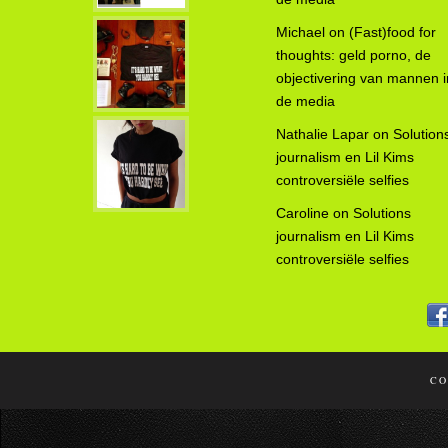
Michael
on
(Fast)food for
thoughts: geld porno, de
objectivering van mannen i
de media
Nathalie Lapar
on
Solution
journalism en Lil Kims
controversiële selfies
Caroline
on
Solutions
journalism en Lil Kims
controversiële selfies
CO