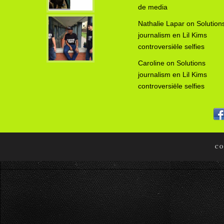
de media
Nathalie Lapar
on
Solution
journalism en Lil Kims
controversiële selfies
Caroline
on
Solutions
journalism en Lil Kims
controversiële selfies
CO