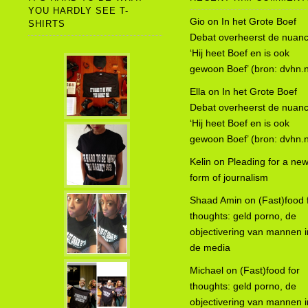
YOU HARDLY SEE T-
Gio
on
In het Grote Boef
SHIRTS
Debat overheerst de nuanc
‘Hij heet Boef en is ook
gewoon Boef’ (bron: dvhn.n
Ella
on
In het Grote Boef
Debat overheerst de nuanc
‘Hij heet Boef en is ook
gewoon Boef’ (bron: dvhn.n
Kelin
on
Pleading for a ne
form of journalism
Shaad Amin
on
(Fast)food 
thoughts: geld porno, de
objectivering van mannen i
de media
Michael
on
(Fast)food for
thoughts: geld porno, de
objectivering van mannen i