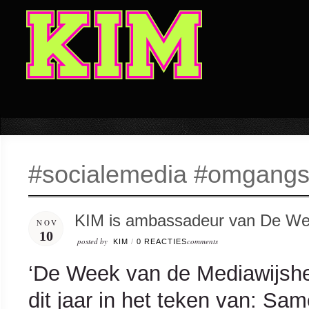
#socialemedia #omgang
KIM is ambassadeur van De We
NOV
10
posted by
comments
KIM
/
0 REACTIES
‘De Week van de Mediawijshe
dit jaar in het teken van: Sam