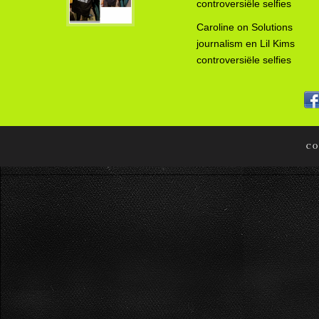
controversiële selfies
Caroline
on
Solutions
journalism en Lil Kims
controversiële selfies
CO