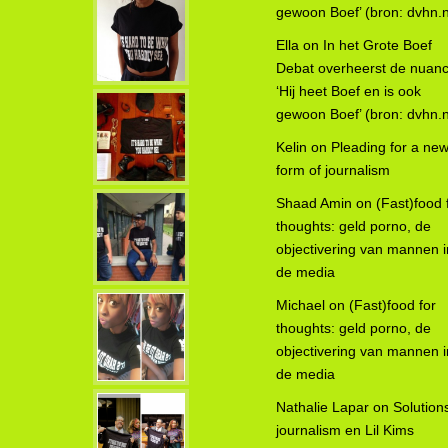
gewoon Boef’ (bron: dvhn.n
Ella
on
In het Grote Boef
Debat overheerst de nuanc
‘Hij heet Boef en is ook
gewoon Boef’ (bron: dvhn.n
Kelin
on
Pleading for a ne
form of journalism
Shaad Amin
on
(Fast)food 
thoughts: geld porno, de
objectivering van mannen i
de media
Michael
on
(Fast)food for
thoughts: geld porno, de
objectivering van mannen i
de media
Nathalie Lapar
on
Solution
journalism en Lil Kims