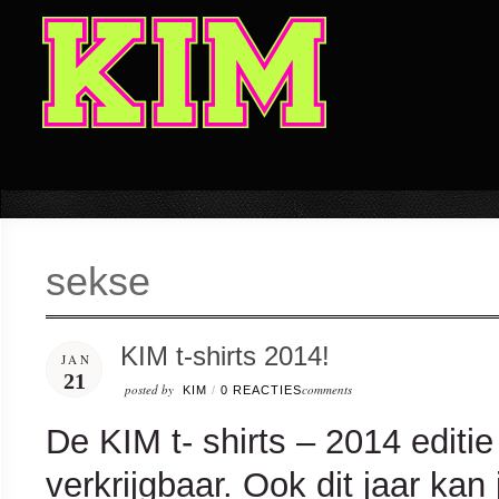
sekse
KIM t-shirts 2014!
JAN
21
posted by
comments
KIM
/
0 REACTIES
De KIM t- shirts – 2014 editi
verkrijgbaar. Ook dit jaar kan