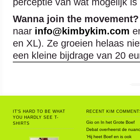
perceptie van wat mogelijk is
Wanna join the movement?
naar
info@kimbykim.com
e
en XL). Ze groeien helaas niet
een kleine bijdrage van 20 eur
IT'S HARD TO BE WHAT
RECENT KIM COMMENT
YOU HARDLY SEE T-
Gio
on
In het Grote Boef
SHIRTS
Debat overheerst de nuanc
‘Hij heet Boef en is ook