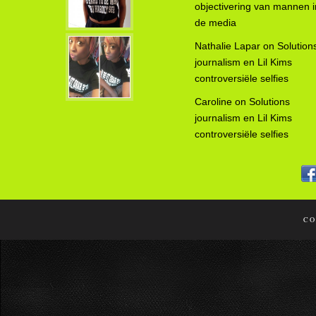
objectivering van mannen i
de media
Nathalie Lapar
on
Solution
journalism en Lil Kims
controversiële selfies
Caroline
on
Solutions
journalism en Lil Kims
controversiële selfies
CO