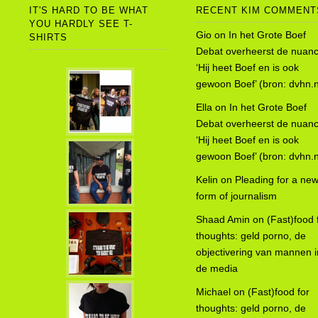
IT'S HARD TO BE WHAT
RECENT KIM COMMENT
YOU HARDLY SEE T-
Gio
on
In het Grote Boef
SHIRTS
Debat overheerst de nuanc
‘Hij heet Boef en is ook
gewoon Boef’ (bron: dvhn.n
Ella
on
In het Grote Boef
Debat overheerst de nuanc
‘Hij heet Boef en is ook
gewoon Boef’ (bron: dvhn.n
Kelin
on
Pleading for a ne
form of journalism
Shaad Amin
on
(Fast)food 
thoughts: geld porno, de
objectivering van mannen i
de media
Michael
on
(Fast)food for
thoughts: geld porno, de