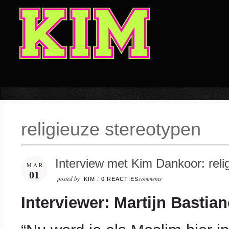
religieuze stereotypen
Interview met Kim Dankoor: reli
MAR
01
posted by
comments
KIM
/
0 REACTIES
Interviewer: Martijn Bastia