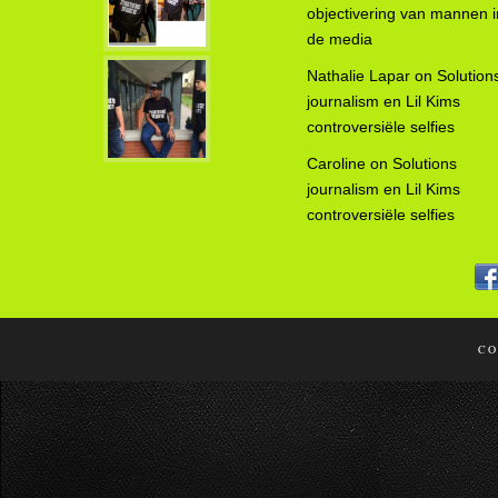
objectivering van mannen i
de media
Nathalie Lapar
on
Solution
journalism en Lil Kims
controversiële selfies
Caroline
on
Solutions
journalism en Lil Kims
controversiële selfies
CO