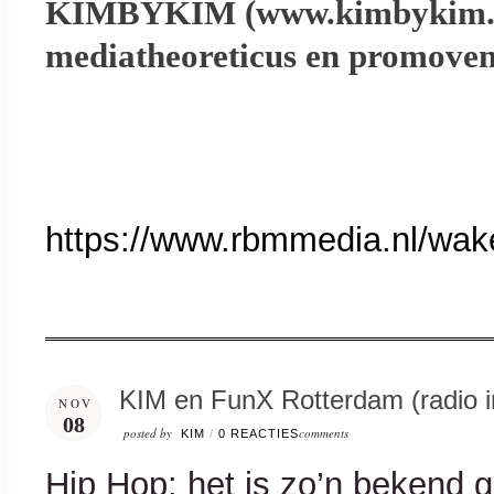
KIMBYKIM (www.kimbykim.c
mediatheoreticus en promove
https://www.rbmmedia.nl/wak
KIM en FunX Rotterdam (radio i
NOV
08
posted by
comments
KIM
/
0 REACTIES
Hip Hop: het is zo’n bekend gen