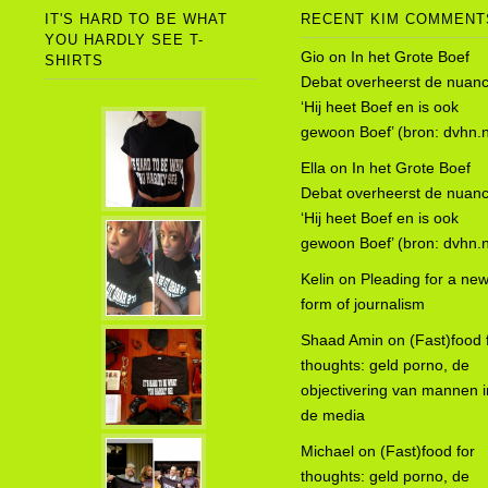
IT'S HARD TO BE WHAT
RECENT KIM COMMENT
YOU HARDLY SEE T-
Gio
on
In het Grote Boef
SHIRTS
Debat overheerst de nuanc
‘Hij heet Boef en is ook
gewoon Boef’ (bron: dvhn.n
Ella
on
In het Grote Boef
Debat overheerst de nuanc
‘Hij heet Boef en is ook
gewoon Boef’ (bron: dvhn.n
Kelin
on
Pleading for a ne
form of journalism
Shaad Amin
on
(Fast)food 
thoughts: geld porno, de
objectivering van mannen i
de media
Michael
on
(Fast)food for
thoughts: geld porno, de