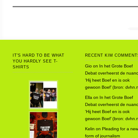
IT'S HARD TO BE WHAT
RECENT KIM COMMENT
YOU HARDLY SEE T-
Gio
on
In het Grote Boef
SHIRTS
Debat overheerst de nuanc
‘Hij heet Boef en is ook
gewoon Boef’ (bron: dvhn.n
Ella
on
In het Grote Boef
Debat overheerst de nuanc
‘Hij heet Boef en is ook
gewoon Boef’ (bron: dvhn.n
Kelin
on
Pleading for a ne
form of journalism