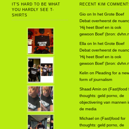
IT'S HARD TO BE WHAT
RECENT KIM COMMENT
YOU HARDLY SEE T-
Gio
on
In het Grote Boef
SHIRTS
Debat overheerst de nuanc
‘Hij heet Boef en is ook
gewoon Boef’ (bron: dvhn.n
Ella
on
In het Grote Boef
Debat overheerst de nuanc
‘Hij heet Boef en is ook
gewoon Boef’ (bron: dvhn.n
Kelin
on
Pleading for a ne
form of journalism
Shaad Amin
on
(Fast)food 
thoughts: geld porno, de
objectivering van mannen i
de media
Michael
on
(Fast)food for
thoughts: geld porno, de