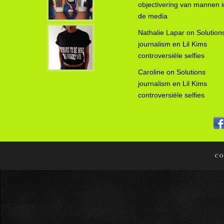
objectivering van mannen i
de media
Nathalie Lapar
on
Solution
journalism en Lil Kims
controversiële selfies
Caroline
on
Solutions
journalism en Lil Kims
controversiële selfies
CO