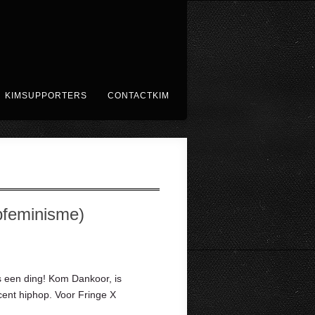
KIMSUPPORTERS
CONTACTKIM
opfeminisme)
s een ding! Kom Dankoor, is
ent hiphop. Voor Fringe X