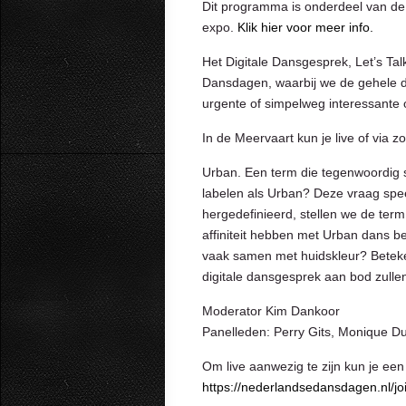
Dit programma is onderdeel van de S
expo.
Klik hier voor meer info.
Het Digitale Dansgesprek, Let’s Tal
Dansdagen, waarbij we de gehele da
urgente of simpelweg interessante
In de Meervaart kun je live of via 
Urban. Een term die tegenwoordig st
labelen als Urban? Deze vraag spee
hergedefinieerd, stellen we de te
affiniteit hebben met Urban dans 
vaak samen met huidskleur? Betekent
digitale dansgesprek aan bod zulle
Moderator Kim Dankoor
Panelleden: Perry Gits, Monique Du
Om live aanwezig te zijn kun je een
https://nederlandsedansdagen.nl/j