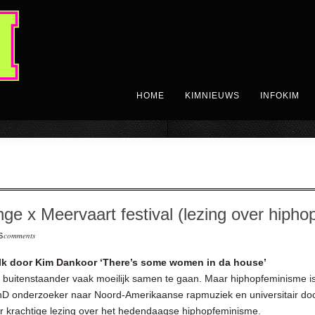
HOME
KIMNIEUWS
INFOKIM
nge x Meervaart festival (lezing over hiph
comments
S
alk door Kim Dankoor ‘There’s some women in da house’
 buitenstaander vaak moeilijk samen te gaan. Maar hiphopfeminisme i
D onderzoeker naar Noord-Amerikaanse rapmuziek en universitair doc
r krachtige lezing over het hedendaagse hiphopfeminisme.