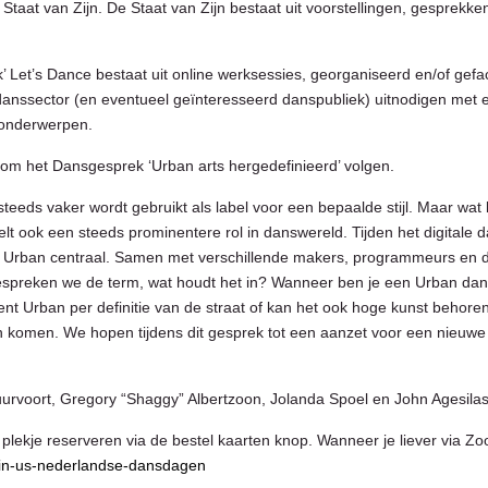
taat van Zijn. De Staat van Zijn bestaat uit voorstellingen, gesprekk
k’ Let’s Dance bestaat uit online werksessies, georganiseerd en/of gefa
nssector (en eventueel geïnteresseerd danspubliek) uitnodigen met e
 onderwerpen.
zoom het Dansgesprek ‘Urban arts hergedefinieerd’ volgen.
eeds vaker wordt gebruikt als label voor een bepaalde stijl. Maar wat 
lt ook een steeds prominentere rol in danswereld. Tijden het digitale 
rm Urban centraal. Samen met verschillende makers, programmeurs en d
bespreken we de term, wat houdt het in? Wanneer ben je een Urban d
 Urban per definitie van de straat of kan het ook hoge kunst behoren?
n komen. We hopen tijdens dit gesprek tot een aanzet voor een nieuwe 
urvoort, Gregory “Shaggy” Albertzoon, Jolanda Spoel en John Agesila
 plekje reserveren via de bestel kaarten knop. Wanneer je liever via Zo
oin-us-nederlandse-dansdagen