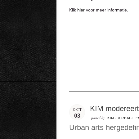
Klik
hier
voor meer informatie.
KIM modereert 
OCT
03
posted by
KIM
/
0 REACTIE
Urban arts hergedefi