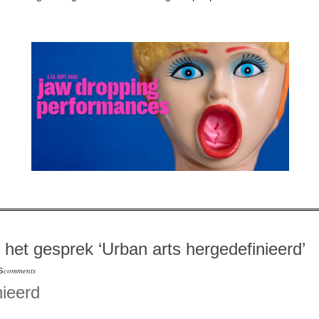
het gesprek ‘Urban arts hergedefinieerd’
comments
S
nieerd