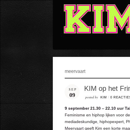
meervaart
KIM op het Fri
SEP
09
posted by
KIM
/
0 REACTIE
9 september 21.30 – 22.10 uur T
Feminisme en hiphop lijken voor de
mediadeskundige, hiphopexpert, Ph
Meervaart geeft Kim een korte maa