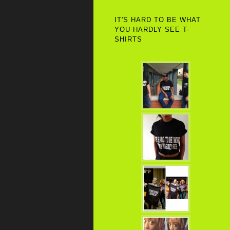
IT'S HARD TO BE WHAT
YOU HARDLY SEE T-
SHIRTS