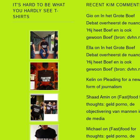
IT'S HARD TO BE WHAT
RECENT KIM COMMENT
YOU HARDLY SEE T-
Gio
on
In het Grote Boef
SHIRTS
Debat overheerst de nuanc
‘Hij heet Boef en is ook
gewoon Boef’ (bron: dvhn.n
Ella
on
In het Grote Boef
Debat overheerst de nuanc
‘Hij heet Boef en is ook
gewoon Boef’ (bron: dvhn.n
Kelin
on
Pleading for a ne
form of journalism
Shaad Amin
on
(Fast)food 
thoughts: geld porno, de
objectivering van mannen i
de media
Michael
on
(Fast)food for
thoughts: geld porno, de