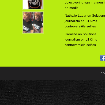
objectivering van mannen i
de media
Nathalie Lapar
on
Solution
journalism en Lil Kims
controversiële selfies
Caroline
on
Solutions
journalism en Lil Kims
controversiële selfies
CO