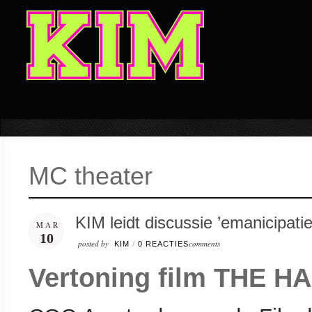
MC theater
KIM leidt discussie ’emanicipati
MAR
10
posted by
comments
KIM
/
0 REACTIES
Vertoning film THE H