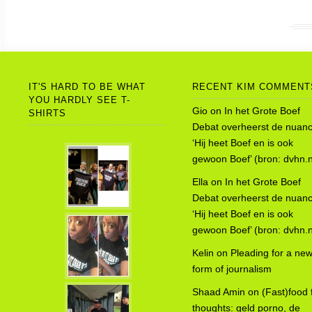
IT'S HARD TO BE WHAT
RECENT KIM COMMENT
YOU HARDLY SEE T-
Gio
on
In het Grote Boef
SHIRTS
Debat overheerst de nuanc
‘Hij heet Boef en is ook
gewoon Boef’ (bron: dvhn.n
Ella
on
In het Grote Boef
Debat overheerst de nuanc
‘Hij heet Boef en is ook
gewoon Boef’ (bron: dvhn.n
Kelin
on
Pleading for a ne
form of journalism
Shaad Amin
on
(Fast)food 
thoughts: geld porno, de