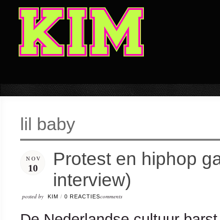
lil baby
Protest en hiphop 
NOV
10
interview)
posted by
comments
KIM
/
0 REACTIES
De Nederlandse cultuur barst