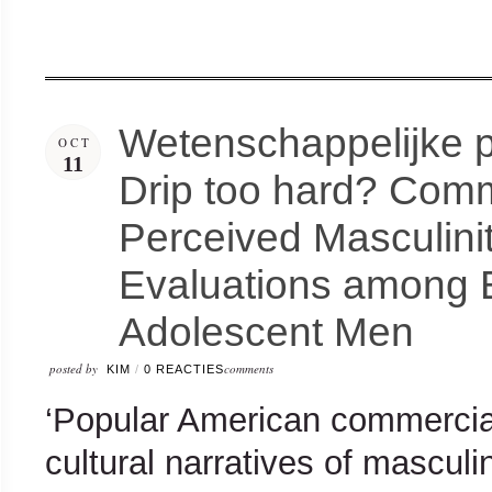
Wetenschappelijke pub
OCT
11
Drip too hard? Com
Perceived Masculinit
Evaluations among 
Adolescent Men
posted by
comments
KIM
/
0 REACTIES
‘Popular American commercial
cultural narratives of masculi