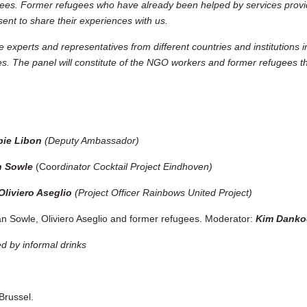
ugees. Former refugees who have already been helped by services pro
ent to share their experiences with us.
experts and representatives from different countries and institutions i
ves. The panel will constitute of the NGO workers and former refugees th
ie Libon
(
Deputy Ambassador)
n Sowle
(Coor
dinator Cocktail Project Eindhoven)
Oliviero Aseglio
(
Project Officer Rainbows United Project)
n Sowle, Oliviero Aseglio and former refugees. Moderator:
Kim Danko
 by informal drinks
Brussel.