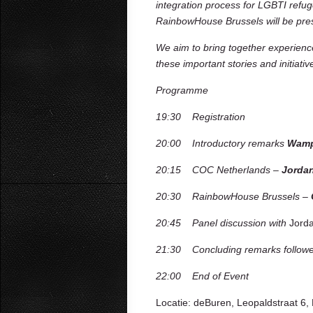
integration process for LGBTI ref
RainbowHouse Brussels will be pres
We aim to bring together experience 
these important stories and initiati
Programme
19:30 Registration
20:00 Introductory remarks
Wamp
20:15 COC Netherlands –
Jorda
20:30 RainbowHouse Brussels –
20:45 Panel discussion with
Jorda
21:30 Concluding remarks followed
22:00 End of Event
Locatie: deBuren, Leopaldstraat 6, 