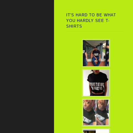
IT'S HARD TO BE WHAT
YOU HARDLY SEE T-
SHIRTS