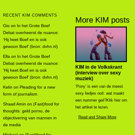
RECENT KIM COMMENTS
More KIM posts
Gio
on
In het Grote Boef
Debat overheerst de nuance:
‘Hij heet Boef en is ook
gewoon Boef’ (bron: dvhn.nl)
Ella
on
In het Grote Boef
Debat overheerst de nuance:
KIM in de Volkskrant
‘Hij heet Boef en is ook
(interview over sexy
gewoon Boef’ (bron: dvhn.nl)
muziek)
‘Pony’ is een van de meest
Kelin
on
Pleading for a new
sexy liedjes ooit: wat maakt
form of journalism
een nummer geil?Klik hier om
Shaad Amin
on
(Fast)food for
het artikel te lezen.
thoughts: geld porno, de
Read and Share More
objectivering van mannen in
de media
Michael
on
(Fast)food for