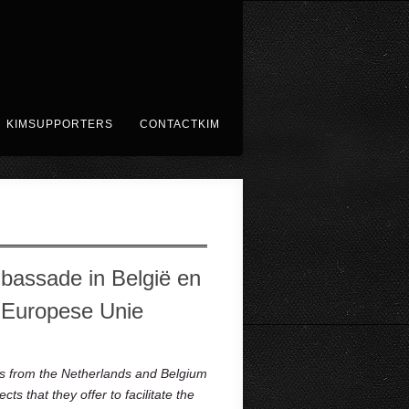
KIMSUPPORTERS
CONTACTKIM
bassade in België en
 Europese Unie
es from the Netherlands and Belgium
s that they offer to facilitate the