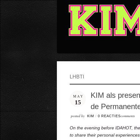
LHBTI
KIM als presen
MAY
15
de Permanente
posted by
comments
KIM
/
0 REACTIES
On the evening before IDAHOT, the 
to share their personal experiences 