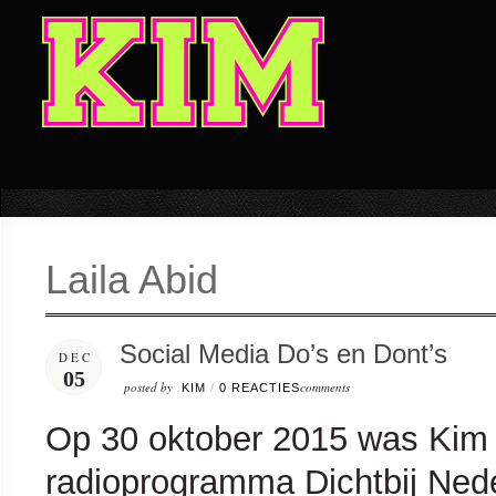
Laila Abid
Social Media Do’s en Dont’s
DEC
05
posted by
comments
KIM
/
0 REACTIES
Op 30 oktober 2015 was Kim D
radioprogramma Dichtbij Nede