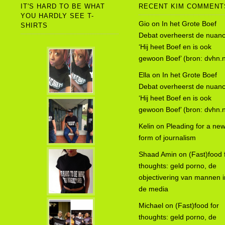
IT'S HARD TO BE WHAT
RECENT KIM COMMENT
YOU HARDLY SEE T-
Gio
on
In het Grote Boef
SHIRTS
Debat overheerst de nuanc
‘Hij heet Boef en is ook
gewoon Boef’ (bron: dvhn.n
Ella
on
In het Grote Boef
Debat overheerst de nuanc
‘Hij heet Boef en is ook
(
gewoon Boef’ (bron: dvhn.n
‘
Kelin
on
Pleading for a ne
s
form of journalism
e
Shaad Amin
on
(Fast)food 
h
thoughts: geld porno, de
objectivering van mannen i
de media
Michael
on
(Fast)food for
thoughts: geld porno, de