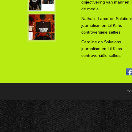
objectivering van mannen i
de media
Nathalie Lapar
on
Solution
journalism en Lil Kims
controversiële selfies
Caroline
on
Solutions
journalism en Lil Kims
controversiële selfies
CO