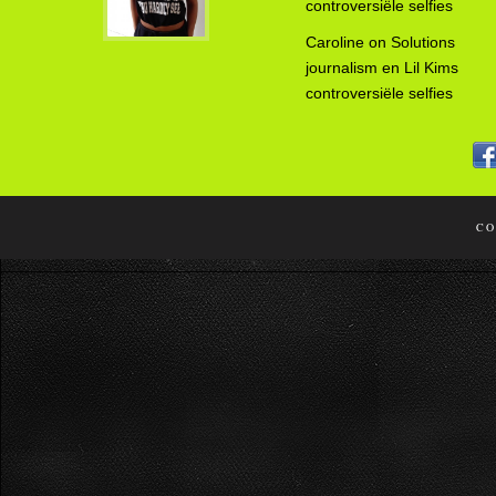
controversiële selfies
Caroline
on
Solutions
journalism en Lil Kims
controversiële selfies
CO