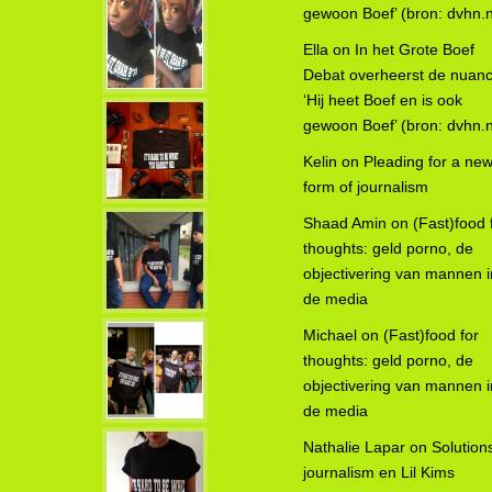
gewoon Boef’ (bron: dvhn.n
Ella
on
In het Grote Boef
Debat overheerst de nuanc
‘Hij heet Boef en is ook
gewoon Boef’ (bron: dvhn.n
Kelin
on
Pleading for a ne
form of journalism
Shaad Amin
on
(Fast)food 
thoughts: geld porno, de
objectivering van mannen i
de media
Michael
on
(Fast)food for
thoughts: geld porno, de
objectivering van mannen i
de media
Nathalie Lapar
on
Solution
journalism en Lil Kims