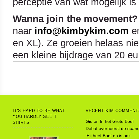
perceptie van wat mogelijk is
Wanna join the movement?
naar
info@kimbykim.com
e
en XL). Ze groeien helaas niet
een kleine bijdrage van 20 eur
IT'S HARD TO BE WHAT
RECENT KIM COMMENT
YOU HARDLY SEE T-
Gio
on
In het Grote Boef
SHIRTS
Debat overheerst de nuanc
‘Hij heet Boef en is ook