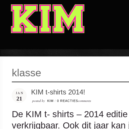
klasse
KIM t-shirts 2014!
JAN
21
posted by
comments
KIM
/
0 REACTIES
De KIM t- shirts – 2014 editi
verkrijgbaar. Ook dit jaar kan