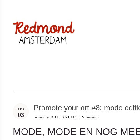
Promote your art #8: mode editi
DEC
03
posted by
comments
KIM
/
0 REACTIES
MODE, MODE EN NOG ME