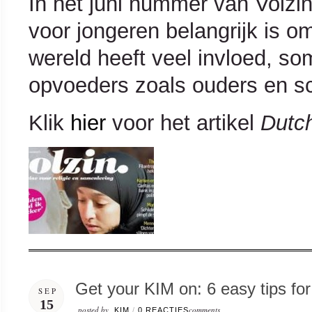
In het juni nummer van Volzi
voor jongeren belangrijk is om 
wereld heeft veel invloed, so
opvoeders zoals ouders en s
Klik
hier
voor het artikel
Dutch
Get your KIM on: 6 easy tips for
SEP
15
posted by
comments
KIM
/
0 REACTIES