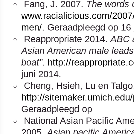
Fang, J. 2007.
The words 
www.racialicious.com/2007/
men/
. Geraadpleegd op 16 
Reappropriate 2014.
ABC a
Asian American male leads w
boat”
.
http://reappropriate
juni 2014.
Cheng, Hsieh, Lu en Talgo
http://sitemaker.umich.ed
Geraadpleegd op
National Asian Pacific Ame
2005.
Asian pacific Americ