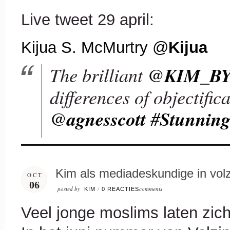
Live tweet 29 april:
Kijua S. McMurtry
@
Kijua
The brilliant
@
KIM_B
differences of objectific
@
agnesscott
#
Stunnin
Kim als mediadeskundige in volz
OCT
06
posted by
comments
KIM
/
0 REACTIES
Veel jonge moslims laten zich 