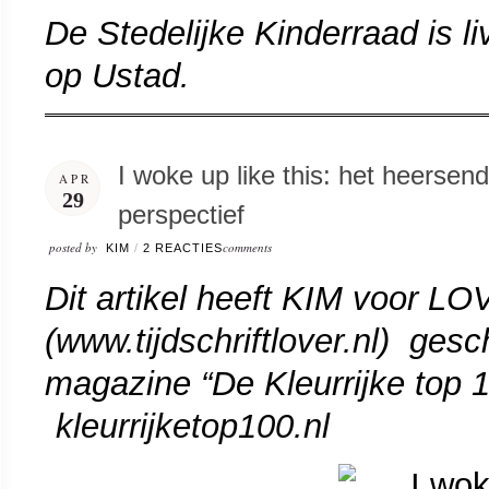
De Stedelijke Kinderraad is li
op
Ustad
.
I woke up like this: het heersen
APR
29
perspectief
posted by
comments
KIM
/
2 REACTIES
Dit artikel heeft KIM voor 
(
www.tijdschriftlover.nl
)
geschr
magazine “De Kleurrijke top 
(
kleurrijketop100.nl
).