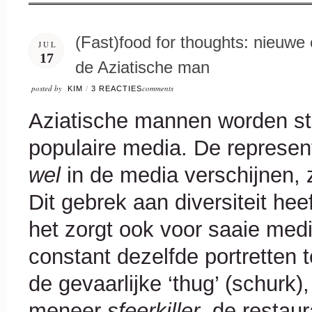
(Fast)food for thoughts: nieuw
JUL
17
de Aziatische man
posted by
comments
KIM
/
3 REACTIES
Aziatische mannen worden str
populaire media. De represen
wel
in de media verschijnen, 
Dit gebrek aan diversiteit hee
het zorgt ook voor saaie medi
constant dezelfde portretten 
de gevaarlijke ‘thug’ (schurk),
meneer
sfeerkiller
, de restau