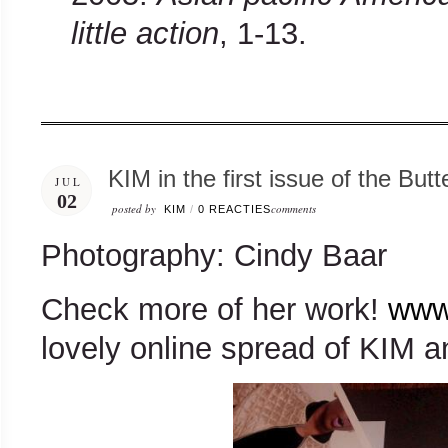
little action
, 1-13.
KIM in the first issue of the Bu
JUL
02
posted by
comments
KIM
/
0 REACTIES
Photography: Cindy Baar
Check more of her work!
www
lovely online spread of KIM 