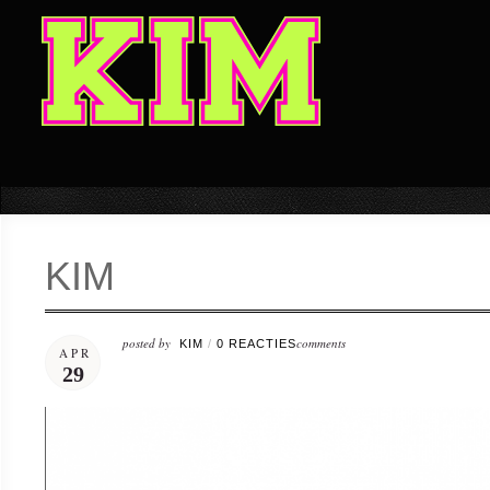
KIM
posted by
comments
KIM
/
0 REACTIES
APR
29