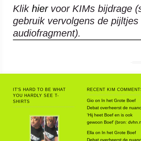
Klik
hier
voor KIMs bijdrage (
gebruik vervolgens de pijltje
audiofragment).
IT'S HARD TO BE WHAT
RECENT KIM COMMENT
YOU HARDLY SEE T-
Gio
on
In het Grote Boef
SHIRTS
Debat overheerst de nuanc
‘Hij heet Boef en is ook
gewoon Boef’ (bron: dvhn.n
Ella
on
In het Grote Boef
Debat overheerst de nuanc