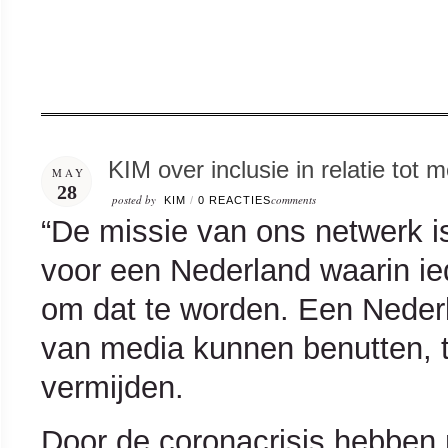
KIM over inclusie in relatie tot
MAY
28
posted by
comments
KIM
/
0 REACTIES
“De missie van ons netwerk is
voor een Nederland waarin ied
om dat te worden. Een Neder
van media kunnen benutten, te
vermijden.
Door de coronacrisis hebben 