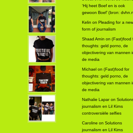
KIM
‘Hij heet Boef en is ook
(in
gewoon Boef’ (bron: dvhn.n
muz
‘Pon
Kelin
on
Pleading for a ne
sexy
form of journalism
een 
Shaad Amin
on
(Fast)food 
het a
thoughts: geld porno, de
Re
objectivering van mannen i
de media
Michael
on
(Fast)food for
thoughts: geld porno, de
objectivering van mannen i
de media
Nathalie Lapar
on
Solution
journalism en Lil Kims
controversiële selfies
Caroline
on
Solutions
journalism en Lil Kims