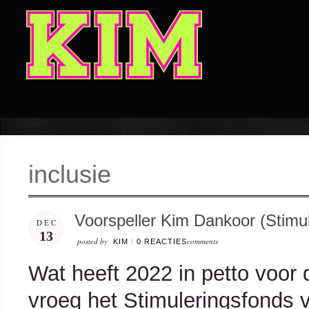
inclusie
Voorspeller Kim Dankoor (Stimul
DEC
13
posted by
comments
KIM
/
0 REACTIES
Wat heeft 2022 in petto voor d
vroeg het Stimuleringsfonds v