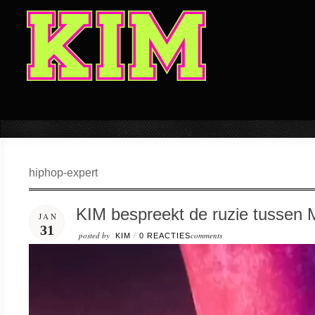
hiphop-expert
KIM bespreekt de ruzie tussen 
JAN
31
posted by
comments
KIM
/
0 REACTIES
Video
Player