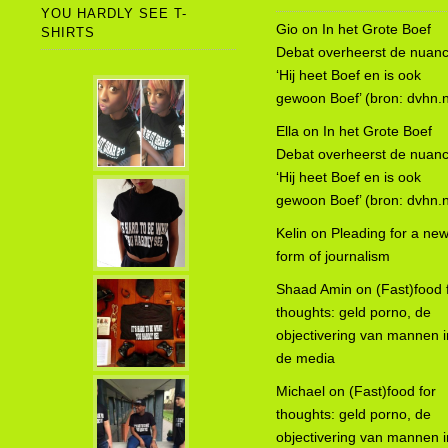
YOU HARDLY SEE T-
Gio
on
In het Grote Boef
SHIRTS
Debat overheerst de nuanc
‘Hij heet Boef en is ook
gewoon Boef’ (bron: dvhn.n
Ella
on
In het Grote Boef
Debat overheerst de nuanc
‘Hij heet Boef en is ook
gewoon Boef’ (bron: dvhn.n
Kelin
on
Pleading for a ne
form of journalism
Shaad Amin
on
(Fast)food 
thoughts: geld porno, de
objectivering van mannen i
de media
Michael
on
(Fast)food for
thoughts: geld porno, de
objectivering van mannen i