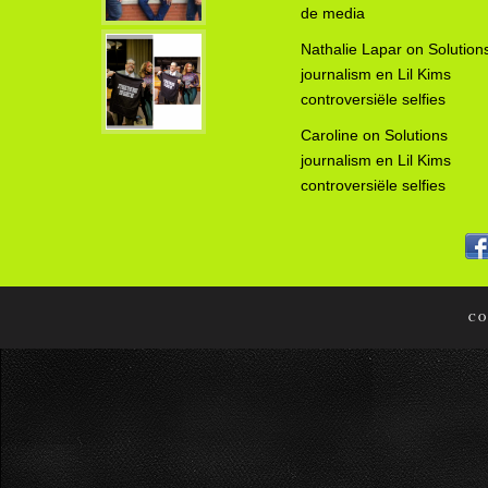
de media
Nathalie Lapar
on
Solution
journalism en Lil Kims
controversiële selfies
Caroline
on
Solutions
journalism en Lil Kims
controversiële selfies
CO