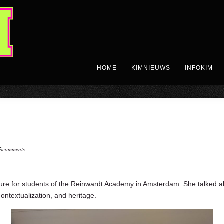
HOME
KIMNIEUWS
INFOKIM
comments
S
ure for students of the Reinwardt Academy in Amsterdam. She talked a
ntextualization, and heritage.