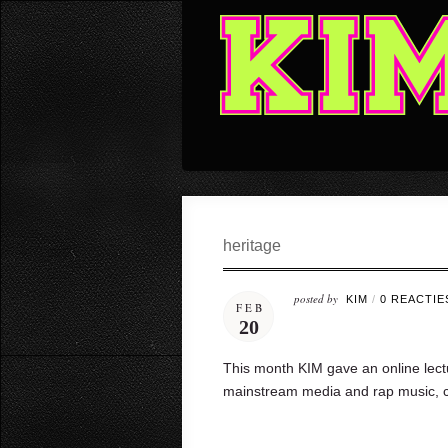
heritage
posted by
KIM
/
0 REACTIE
FEB
20
This month KIM gave an online lect
mainstream media and rap music, co