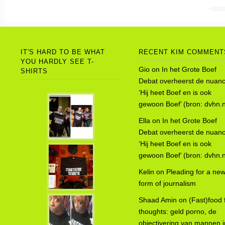
IT'S HARD TO BE WHAT
RECENT KIM COMMENT
YOU HARDLY SEE T-
Gio
on
In het Grote Boef
SHIRTS
Debat overheerst de nuanc
‘Hij heet Boef en is ook
gewoon Boef’ (bron: dvhn.n
Ella
on
In het Grote Boef
Debat overheerst de nuanc
‘Hij heet Boef en is ook
gewoon Boef’ (bron: dvhn.n
Kelin
on
Pleading for a ne
form of journalism
Shaad Amin
on
(Fast)food 
thoughts: geld porno, de
objectivering van mannen i