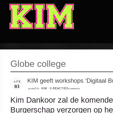
Globe college
KIM geeft workshops ‘Digitaal B
APR
03
posted by
comments
KIM
/
0 REACTIES
Kim Dankoor zal de komende 
Burgerschap verzorgen op he