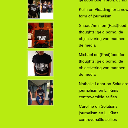
gewoon Boef’ (bron: dvhn.n
Kelin
on
Pleading for a ne
form of journalism
Shaad Amin
on
(Fast)food 
thoughts: geld porno, de
objectivering van mannen i
de media
Michael
on
(Fast)food for
thoughts: geld porno, de
objectivering van mannen i
de media
Nathalie Lapar
on
Solution
journalism en Lil Kims
controversiële selfies
Caroline
on
Solutions
journalism en Lil Kims
controversiële selfies