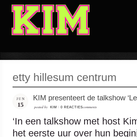
etty hillesum centrum
KIM presenteert de talkshow ‘L
JUN
15
posted by
comments
KIM
/
0 REACTIES
‘In een talkshow met host Ki
het eerste uur over hun begin