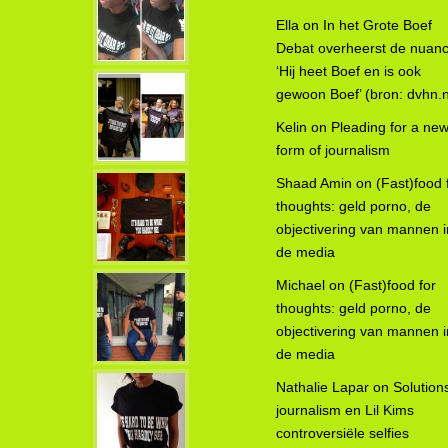
Ella
on
In het Grote Boef
Debat overheerst de nuanc
‘Hij heet Boef en is ook
gewoon Boef’ (bron: dvhn.n
Kelin
on
Pleading for a ne
form of journalism
Shaad Amin
on
(Fast)food 
thoughts: geld porno, de
objectivering van mannen i
de media
Michael
on
(Fast)food for
thoughts: geld porno, de
objectivering van mannen i
de media
Nathalie Lapar
on
Solution
journalism en Lil Kims
controversiële selfies