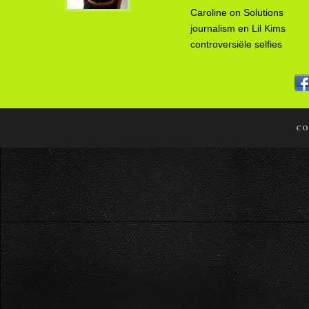
Caroline
on
Solutions
journalism en Lil Kims
controversiële selfies
CO