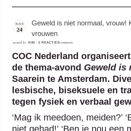
Geweld is niet normaal, vrouw!
NOV
24
vrouwen
posted by
comments
KIM
/
0 REACTIES
COC Nederland organiseert
de thema-avond
Geweld is 
Saarein te Amsterdam. Div
lesbische, biseksuele en t
tegen fysiek en verbaal ge
‘Mag ik meedoen, meiden?’ ‘B
niet gehad!’ ‘Ben je nou een 