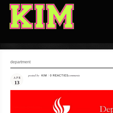
department
posted by
comments
KIM
/
0 REACTIES
APR
13