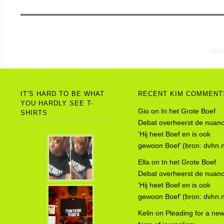
IT'S HARD TO BE WHAT
RECENT KIM COMMENT
YOU HARDLY SEE T-
Gio
on
In het Grote Boef
SHIRTS
Debat overheerst de nuanc
‘Hij heet Boef en is ook
gewoon Boef’ (bron: dvhn.n
Ella
on
In het Grote Boef
Debat overheerst de nuanc
‘Hij heet Boef en is ook
gewoon Boef’ (bron: dvhn.n
Kelin
on
Pleading for a ne