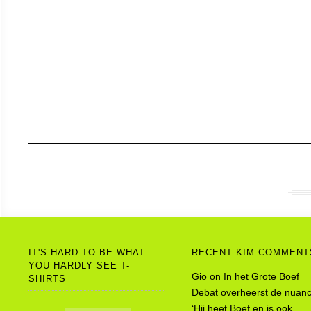
IT'S HARD TO BE WHAT
RECENT KIM COMMENT
YOU HARDLY SEE T-
Gio
on
In het Grote Boef
SHIRTS
Debat overheerst de nuanc
‘Hij heet Boef en is ook