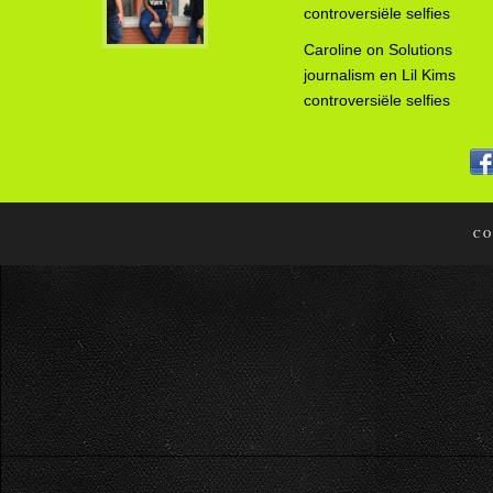
controversiële selfies
Caroline
on
Solutions
journalism en Lil Kims
controversiële selfies
CO