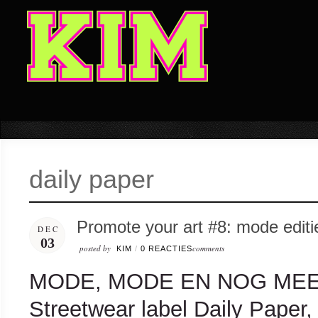
daily paper
Promote your art #8: mode editi
DEC
03
posted by
comments
KIM
/
0 REACTIES
MODE, MODE EN NOG ME
Streetwear label Daily Paper