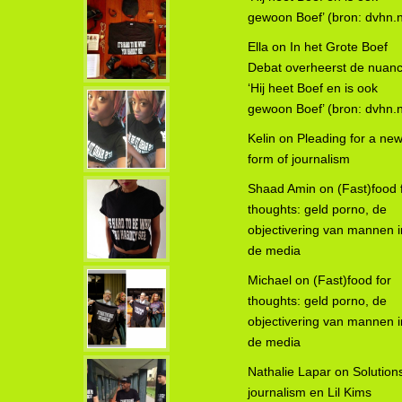
gewoon Boef’ (bron: dvhn.n
Ella
on
In het Grote Boef
Debat overheerst de nuanc
‘Hij heet Boef en is ook
gewoon Boef’ (bron: dvhn.n
Kelin
on
Pleading for a ne
form of journalism
Shaad Amin
on
(Fast)food 
thoughts: geld porno, de
objectivering van mannen i
de media
Michael
on
(Fast)food for
thoughts: geld porno, de
objectivering van mannen i
de media
Nathalie Lapar
on
Solution
journalism en Lil Kims